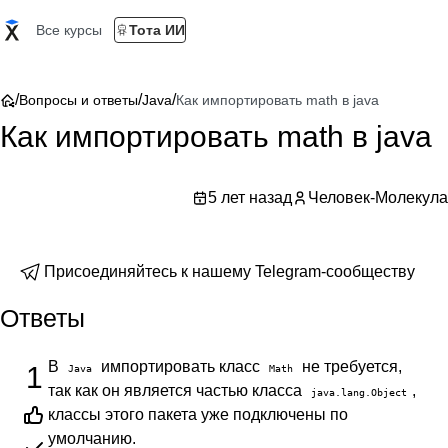
Все курсы
Тота ИИ
/
/
/
Вопросы и ответы
Java
Как импортировать math в java
Как импортировать math в java
5 лет назад
Человек-Молекула
Присоединяйтесь к нашему Telegram-сообществу
Ответы
В
импортировать класс
не требуется,
1
Java
Math
так как он является частью класса
,
java.lang.Object
классы этого пакета уже подключены по
умолчанию.