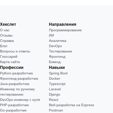
Хекслет
Направления
О нас
Программирование
Отзывы
ИИ
Справка
Аналитика
Блог
DevOps
Вопросы и ответы
Тестирование
Глоссарий
Фронтенд
Карта сайта
Бэкенд
Профессии
Навыки
Python-разработчик
Spring Boot
Фронтенд-разработчик
Docker
Java-разработчик
Typescript
Инженер по ручному
Laravel
тестированию
Django
DevOps-инженер с нуля
React
РНР-разработчик
Веб-разработка на Express
Go-разработчик
Postman