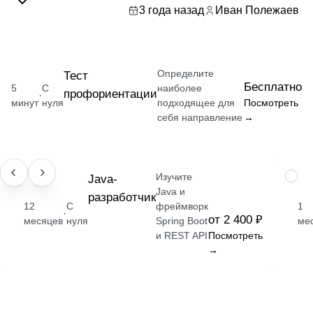
3 года назад
Иван Полежаев
Определите
Тест
Бесплатно
5
С
наиболее
профориентации
·
минут
нуля
подходящее для
Посмотреть
себя направление
→
Изучите
ПРОФЕССИЯ
Java-
НАВЫ
Java и
разработчик
12
С
фреймворк
1
·
от 2 400 ₽
месяцев
нуля
Spring Boot
ме
и REST API
Посмотреть
→