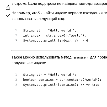
в строке. Если подстрока не найдена, методы возвра
Например, чтобы найти индекс первого вхождения подс
использовать следующий код:
String str = "Hello world!";

1
int index = str.indexOf("world");

2
System.out.println(index); // => 6
3
Также можно использовать метод
для прове
contains()
получать ее индекс.
String str = "Hello world!";

1
boolean contains = str.contains("world");

2
System.out.println(contains); // => true
3