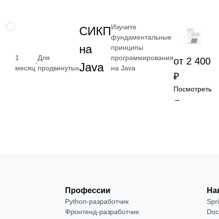
Изучите
НАВЫК
СИКП
фундаментальные
на
принципы
программирования
1
Для
от 2 400
·
Java
на Java
месяц
продвинутых
₽
Посмотреть
→
Профессии
На
Python-разработчик
Spr
Фронтенд-разработчик
Doc