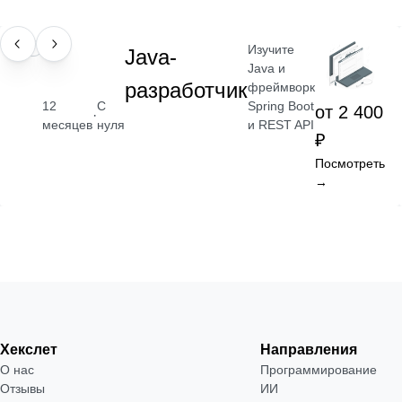
Изучите
ПРОФЕССИЯ
Java-
Java и
разработчик
фреймворк
Spring Boot
12
С
от 2 400
·
и REST API
месяцев
нуля
₽
Посмотреть
→
Хекслет
Направления
О нас
Программирование
Отзывы
ИИ