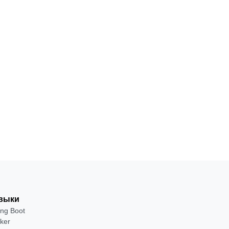
ПРОФЕССИЯ
Fullstack-
разработчик
18
С
·
на Java
месяцев
нуля
от 2 400 ₽
Посмотреть →
выки
ing Boot
ker