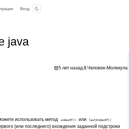
страция
Вход
е java
5 лет назад
Человек-Молекула
 можете использовать метод
или
indexOf()
lastIndexOf()
ервого (или последнего) вхождения заданной подстроки