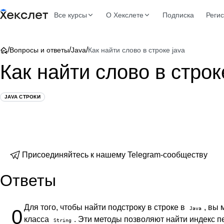
Все курсы
О Хекслете
Подписка
Реги
/
/
/
Вопросы и ответы
Java
Как найти слово в строке java
Как найти слово в строк
JAVA СТРОКИ
Присоединяйтесь к нашему Telegram-сообществу
Ответы
Для того, чтобы найти подстроку в строке в
, вы
Java
0
класса
. Эти методы позволяют найти индекс п
String