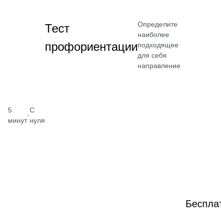
Определите
Тест
наиболее
профориентации
подходящее
для себя
направление
5
С
·
минут
нуля
Беспла