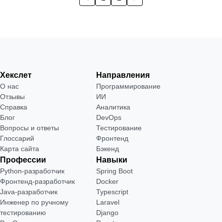
Хекслет
Направления
О нас
Программирование
Отзывы
ИИ
Справка
Аналитика
Блог
DevOps
Вопросы и ответы
Тестирование
Глоссарий
Фронтенд
Карта сайта
Бэкенд
Профессии
Навыки
Python-разработчик
Spring Boot
Фронтенд-разработчик
Docker
Java-разработчик
Typescript
Инженер по ручному
Laravel
тестированию
Django