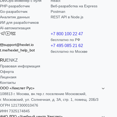
DevOps-инженер с нуля
React
РНР-разработчик
Веб-разработка на Express
Go-разработчик
Postman
Аналитик данных
REST API в Node.js
ИИ для разработчиков
AI-автоматизация
+7 800 100 22 47
бесплатно по РФ
support@hexlet.io
+7 495 085 21 62
t.me/hexlet_help_bot
бесплатно по Москве
RU
EN
KZ
Правовая информация
Оферта
Лицензия
Контакты
ООО «Хекслет Рус»
108813 г. Москва, вн.тер.г. поселение Московский,
г. Московский, ул. Солнечная, д. 3А, стр. 1, помещ. 20Б/3
ОГРН 1217300010476
ИНН 7325174845
АНО ДПО «Учебный центр Хекслет»