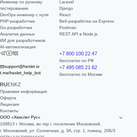
Инженер по ручному
Laravel
тестированию
Django
DevOps-инженер с нуля
React
РНР-разработчик
Веб-разработка на Express
Go-разработчик
Postman
Аналитик данных
REST API в Node.js
ИИ для разработчиков
AI-автоматизация
+7 800 100 22 47
бесплатно по РФ
support@hexlet.io
+7 495 085 21 62
t.me/hexlet_help_bot
бесплатно по Москве
RU
EN
KZ
Правовая информация
Оферта
Лицензия
Контакты
ООО «Хекслет Рус»
108813 г. Москва, вн.тер.г. поселение Московский,
г. Московский, ул. Солнечная, д. 3А, стр. 1, помещ. 20Б/3