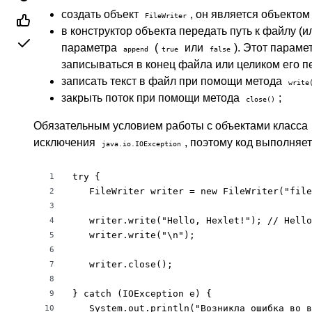
создать объект
, он является объектом
FileWriter
в конструктор объекта передать путь к файлу (и
параметра
(
или
). Этот параме
append
true
false
записываться в конец файла или целиком его п
записать текст в файл при помощи метода
write
закрыть поток при помощи метода
;
close()
Обязательным условием работы с объектами класса
исключения
, поэтому код выполняе
java.io.IOException
try {

1
   FileWriter writer = new FileWriter("file
2
3
   writer.write("Hello, Hexlet!"); // Hello
4
   writer.write("\n");

5
6
   writer.close();

7
8
} catch (IOException e) {

9
   System.out.println("Возникла ошибка во в
10