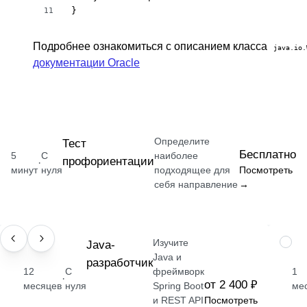
}
11
Подробнее ознакомиться с описанием класса
java.io.
документации Oracle
Определите
Тест
Бесплатно
5
С
наиболее
профориентации
·
минут
нуля
подходящее для
Посмотреть
себя направление
→
Изучите
ПРОФЕССИЯ
Java-
НАВЫ
Java и
разработчик
12
С
фреймворк
1
·
от 2 400 ₽
месяцев
нуля
Spring Boot
ме
и REST API
Посмотреть