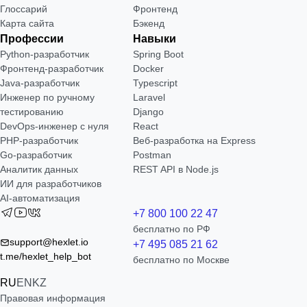
Глоссарий
Фронтенд
Карта сайта
Бэкенд
Профессии
Навыки
Python-разработчик
Spring Boot
Фронтенд-разработчик
Docker
Java-разработчик
Typescript
Инженер по ручному
Laravel
тестированию
Django
DevOps-инженер с нуля
React
РНР-разработчик
Веб-разработка на Express
Go-разработчик
Postman
Аналитик данных
REST API в Node.js
ИИ для разработчиков
AI-автоматизация
+7 800 100 22 47
бесплатно по РФ
support@hexlet.io
+7 495 085 21 62
t.me/hexlet_help_bot
бесплатно по Москве
RU
EN
KZ
Правовая информация