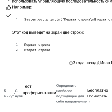
использовать управляющую последовательность си
Например:
System.out.println("Первая строка\nВторая с
1
Этот код выведет на экран две строки:
Первая строка

1
Вторая строка
2
3 года назад
Иван 
Определите
Тест
Бесплатно
5
С
наиболее
профориентации
·
минут
нуля
подходящее для
Посмотреть
себя направление
→