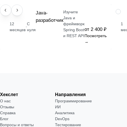
Изучите
ПРОФЕССИЯ
Java-
НАВЫ
Java и
разработчик
12
С
фреймворк
1
·
от 2 400 ₽
месяцев
нуля
Spring Boot
ме
и REST API
Посмотреть
→
Хекслет
Направления
О нас
Программирование
Отзывы
ИИ
Справка
Аналитика
Блог
DevOps
Вопросы и ответы
Тестирование