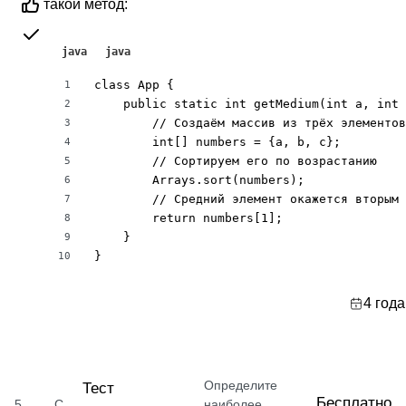
такой метод:
java
java
class App {

1
    public static int getMedium(int a, int 
2
        // Создаём массив из трёх элементов

3
        int[] numbers = {a, b, c};

4
        // Сортируем его по возрастанию

5
        Arrays.sort(numbers);

6
        // Средний элемент окажется вторым 
7
        return numbers[1];

8
    }

9
}
10
4 года
Определите
Тест
Бесплатно
5
С
наиболее