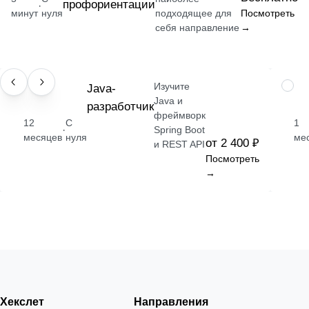
профориентации
·
минут
нуля
подходящее для
Посмотреть
себя направление
→
Изучите
ПРОФЕССИЯ
Java-
НАВЫ
Java и
разработчик
фреймворк
12
С
1
·
Spring Boot
месяцев
нуля
ме
от 2 400 ₽
и REST API
Посмотреть
→
Хекслет
Направления