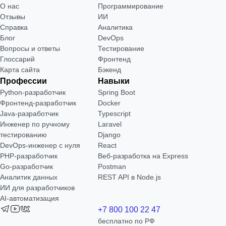
О нас
Программирование
Отзывы
ИИ
Справка
Аналитика
Блог
DevOps
Вопросы и ответы
Тестирование
Глоссарий
Фронтенд
Карта сайта
Бэкенд
Профессии
Навыки
Python-разработчик
Spring Boot
Фронтенд-разработчик
Docker
Java-разработчик
Typescript
Инженер по ручному
Laravel
тестированию
Django
DevOps-инженер с нуля
React
РНР-разработчик
Веб-разработка на Express
Go-разработчик
Postman
Аналитик данных
REST API в Node.js
ИИ для разработчиков
AI-автоматизация
+7 800 100 22 47
бесплатно по РФ