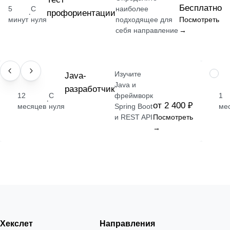
Бесплатно
5
С
наиболее
профориентации
·
минут
нуля
подходящее для
Посмотреть
себя направление
→
Изучите
ПРОФЕССИЯ
Java-
НАВЫ
Java и
разработчик
12
С
фреймворк
1
·
от 2 400 ₽
месяцев
нуля
Spring Boot
ме
и REST API
Посмотреть
→
Хекслет
Направления