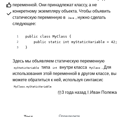
переменной. Они принадлежат классу, а не
конкретному экземпляру объекта. Чтобы объявить
статическую переменную в
, нужно сделать
Java
следующее:
public class MyClass {

1
    public static int myStaticVariable = 42;
2
}
3
Здесь мы объявляем статическую переменную
типа
внутри класса
. Для
myStaticVariable
int
MyClass
использования этой переменной в другом классе, вы
можете обратиться к ней, используя синтаксис
MyClass.myStaticVariable
3 года назад
Иван Полежа
Определите
Тест