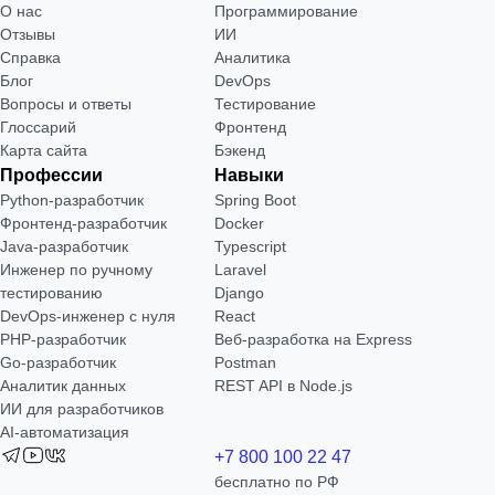
О нас
Программирование
Отзывы
ИИ
Справка
Аналитика
Блог
DevOps
Вопросы и ответы
Тестирование
Глоссарий
Фронтенд
Карта сайта
Бэкенд
Профессии
Навыки
Python-разработчик
Spring Boot
Фронтенд-разработчик
Docker
Java-разработчик
Typescript
Инженер по ручному
Laravel
тестированию
Django
DevOps-инженер с нуля
React
РНР-разработчик
Веб-разработка на Express
Go-разработчик
Postman
Аналитик данных
REST API в Node.js
ИИ для разработчиков
AI-автоматизация
+7 800 100 22 47
бесплатно по РФ