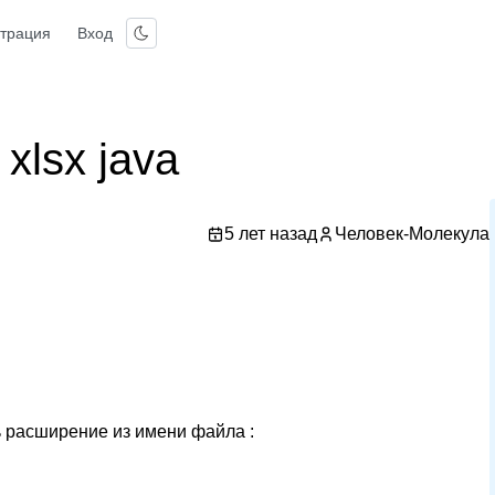
страция
Вход
 xlsx java
5 лет назад
Человек-Молекула
 расширение из имени файла :