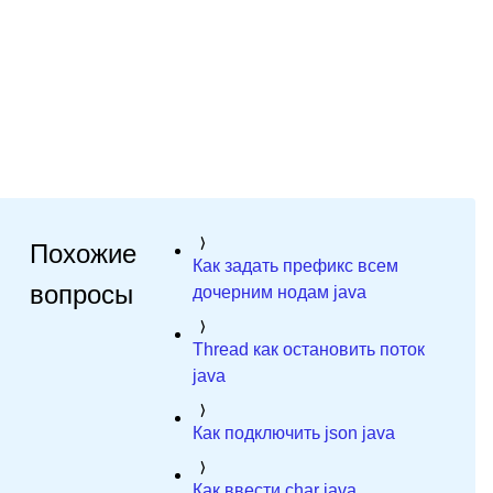
Похожие
Как задать префикс всем
вопросы
дочерним нодам java
Thread как остановить поток
java
Как подключить json java
Как ввести char java