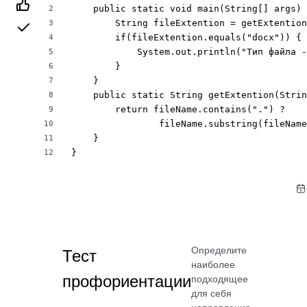
    public static void main(String[] args) 
2
        String fileExtention = getExtention
3
        if(fileExtention.equals("docx")) {

4
            System.out.println("Тип файла -
5
        }

6
    }

7
    public static String getExtention(Strin
8
        return fileName.contains(".") ?

9
                fileName.substring(fileName
10
    }

11
}
12
Определите
Тест
наиболее
профориентации
подходящее
для себя