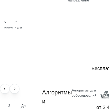
направление
5
С
·
минут
нуля
Беспла
Алгоритмы для
НАВЫК
Алгоритмы
собеседований
и
2
Для
от 2 
·