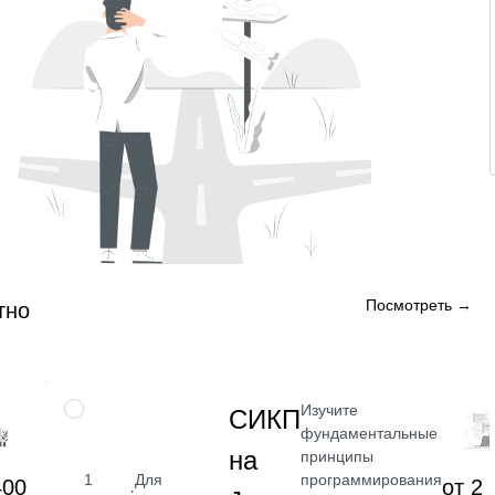
Посмотреть →
тно
Изучите
НАВЫК
СИКП
фундаментальные
на
принципы
программирования
1
Для
400
от 2 
·