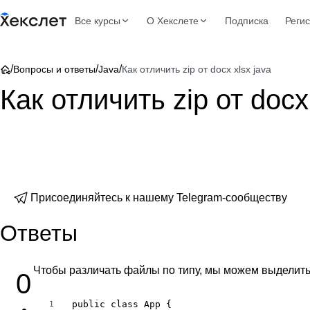
Все курсы
О Хекслете
Подписка
Реги
/
/
/
Вопросы и ответы
Java
Как отличить zip от docx xlsx java
Как отличить zip от docx
Присоединяйтесь к нашему Telegram-сообществу
Ответы
Чтобы различать файлы по типу, мы можем выделить
0
public class App {

1