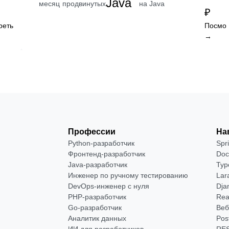
Java
на Java
месяц
продвинутых
₽
реть
Посмот
→
Профессии
На
Python-разработчик
Spr
Фронтенд-разработчик
Doc
Java-разработчик
Typ
Инженер по ручному тестированию
Lar
DevOps-инженер с нуля
Dja
РНР-разработчик
Rea
Go-разработчик
Веб
Аналитик данных
Pos
ИИ для разработчиков
RES