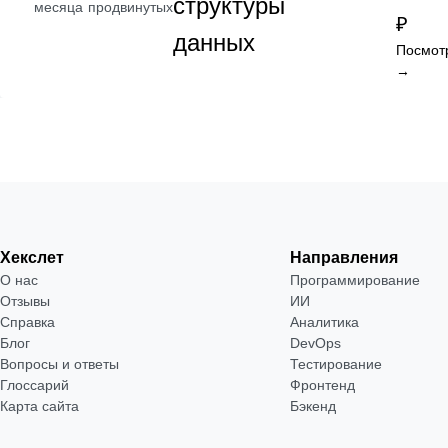
структуры
месяца
продвинутых
₽
данных
Посмот
→
Хекслет
Направления
О нас
Программирование
Отзывы
ИИ
Справка
Аналитика
Блог
DevOps
Вопросы и ответы
Тестирование
Глоссарий
Фронтенд
Карта сайта
Бэкенд