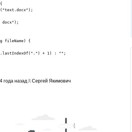
{

("text.docx");

 docx");

g fileName) {

.lastIndexOf(".") + 1) : "";

4 года назад
Сергей Якимович