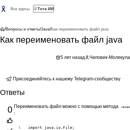
Все курсы
Тота ИИ
/
/
/
Вопросы и ответы
Java
Как переименовать файл java
Как переименовать файл java
5 лет назад
Человек-Молекула
Присоединяйтесь к нашему Telegram-сообществу
Ответы
Переименовать файл можно с помощью метода
0
renam
:
import java.io.File;

1