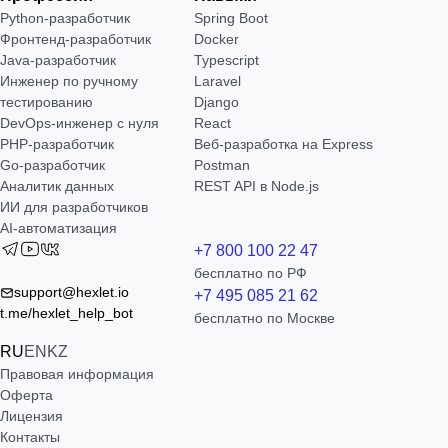
Python-разработчик
Spring Boot
Фронтенд-разработчик
Docker
Java-разработчик
Typescript
Инженер по ручному
Laravel
тестированию
Django
DevOps-инженер с нуля
React
РНР-разработчик
Веб-разработка на Express
Go-разработчик
Postman
Аналитик данных
REST API в Node.js
ИИ для разработчиков
AI-автоматизация
+7 800 100 22 47
бесплатно по РФ
support@hexlet.io
+7 495 085 21 62
t.me/hexlet_help_bot
бесплатно по Москве
RU
EN
KZ
Правовая информация
Оферта
Лицензия
Контакты