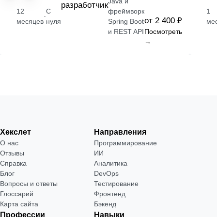
Java и
разработчик
12
С
фреймворк
1
·
от 2 400 ₽
месяцев
нуля
Spring Boot
ме
и REST API
Посмотреть
→
Хекслет
Направления
О нас
Программирование
Отзывы
ИИ
Справка
Аналитика
Блог
DevOps
Вопросы и ответы
Тестирование
Глоссарий
Фронтенд
Карта сайта
Бэкенд
Профессии
Навыки