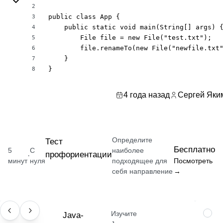
2
public class App {

3
    public static void main(String[] args) {
4
        File file = new File("test.txt");

5
        file.renameTo(new File("newfile.txt"
6
    }

7
}
8
4 года назад
Сергей Яки
Определите
Тест
Бесплатно
5
С
наиболее
профориентации
·
минут
нуля
подходящее для
Посмотреть
себя направление
→
Изучите
ПРОФЕССИЯ
Java-
НАВЫ