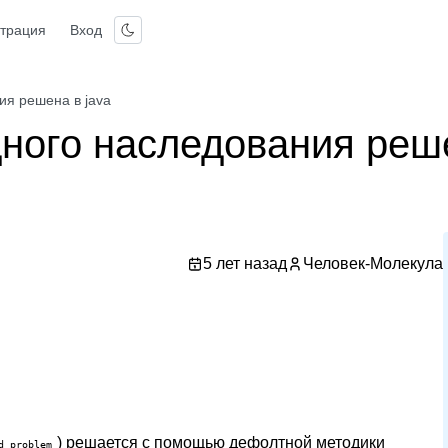
страция
Вход
ия решена в java
ного наследования реш
5 лет назад
Человек-Молекула
) решается с помощью дефолтной методики
d problem