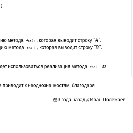
{

цию метода
, которая выводит строку
"A"
.
foo()
цию метода
, которая выводит строку
"B"
.
foo()
удет использоваться реализация метода
из
foo()
 приводит к неоднозначностям, благодаря
3 года назад
Иван Полежаев