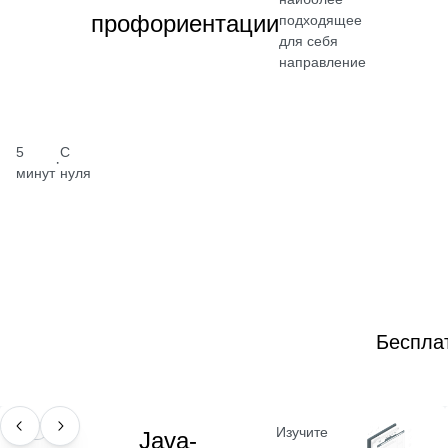
профориентации
подходящее
для себя
направление
5
С
·
минут
нуля
Беспла
Изучите
ПРОФЕССИЯ
Java-