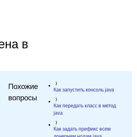
ена в
Похожие
Как запустить консоль java
вопросы
Как передать класс в метод
java
Как задать префикс всем
дочерним нодам java