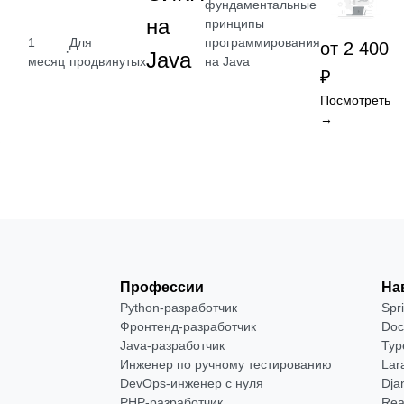
фундаментальные
на
принципы
программирования
1
Для
от 2 400
·
Java
на Java
месяц
продвинутых
₽
Посмотреть
→
Профессии
На
Python-разработчик
Spr
Фронтенд-разработчик
Doc
Java-разработчик
Typ
Инженер по ручному тестированию
Lar
DevOps-инженер с нуля
Dja
РНР-разработчик
Rea