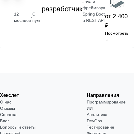
Java и
разработчик
фреймворк
Spring Boot
12
С
от 2 400
·
и REST API
месяцев
нуля
₽
Посмотреть
→
Хекслет
Направления
О нас
Программирование
Отзывы
ИИ
Справка
Аналитика
Блог
DevOps
Вопросы и ответы
Тестирование
Глоссарий
Фронтенд