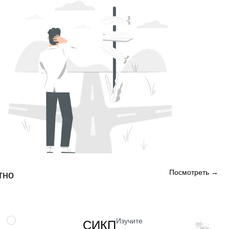
Посмотреть →
тно
Изучите
НАВЫК
СИКП