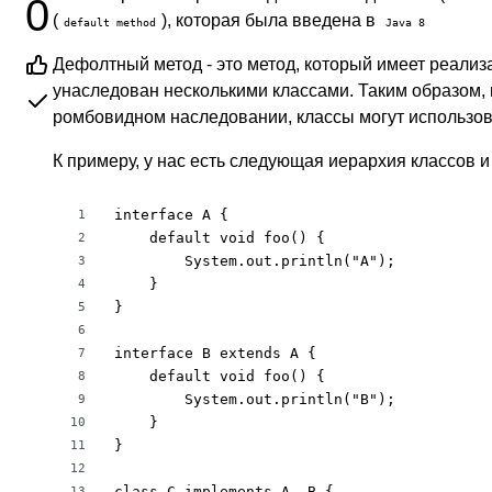
0
(
), которая была введена в
default method
Java 8
Дефолтный метод - это метод, который имеет реали
унаследован несколькими классами. Таким образом, 
ромбовидном наследовании, классы могут использо
К примеру, у нас есть следующая иерархия классов 
interface A {

1
    default void foo() {

2
        System.out.println("A");

3
    }

4
}

5
6
interface B extends A {

7
    default void foo() {

8
        System.out.println("B");

9
    }

10
}

11
12
class C implements A, B {

13