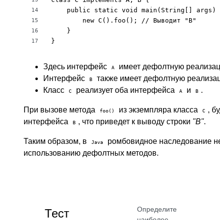
    public static void main(String[] args) 
14
        new C().foo(); // Выводит "B"

15
    }

16
}
17
Здесь интерфейс
имеет дефолтную реализа
A
Интерфейс
также имеет дефолтную реализа
B
Класс
реализует оба интерфейса
и
.
C
A
B
При вызове метода
из экземпляра класса
, б
foo()
C
интерфейса
, что приведет к выводу строки
"B"
.
B
Таким образом, в
ромбовидное наследование не
Java
использованию дефолтных методов.
Определите
Тест
наиболее