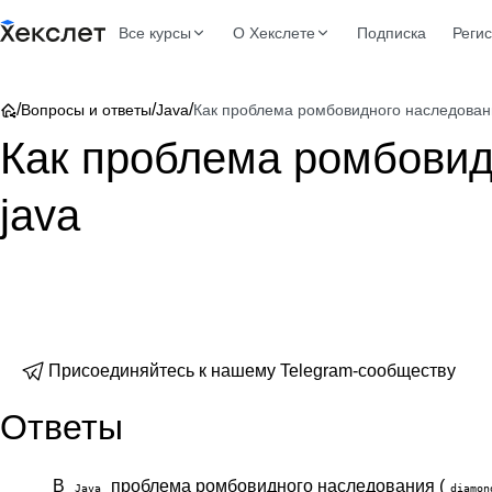
Все курсы
О Хекслете
Подписка
Реги
/
/
/
Вопросы и ответы
Java
Как проблема ромбовидного наследован
Как проблема ромбовид
java
Присоединяйтесь к нашему Telegram-сообществу
Ответы
В
проблема ромбовидного наследования (
Java
diamon