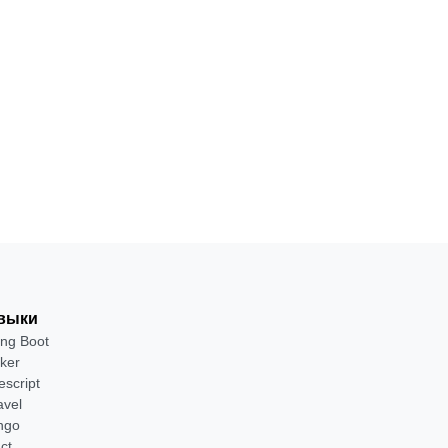
разработчик
18
С
·
на Java
месяцев
нуля
от 2 400 ₽
Посмотреть →
выки
ing Boot
ker
escript
avel
ngo
ct