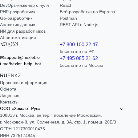
DevOps-инженер с нуля
React
РНР-разработчик
Веб-разработка на Express
Go-разработчик
Postman
Аналитик данных
REST API в Node.js
ИИ для разработчиков
AI-автоматизация
+7 800 100 22 47
бесплатно по РФ
support@hexlet.io
+7 495 085 21 62
t.me/hexlet_help_bot
бесплатно по Москве
RU
EN
KZ
Правовая информация
Оферта
Лицензия
Контакты
ООО «Хекслет Рус»
108813 г. Москва, вн.тер.г. поселение Московский,
г. Московский, ул. Солнечная, д. 3А, стр. 1, помещ. 20Б/3
ОГРН 1217300010476
ИНН 7325174845