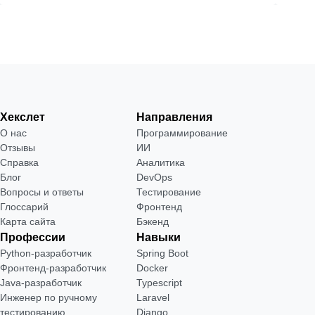
Хекслет
Направления
О нас
Программирование
Отзывы
ИИ
Справка
Аналитика
Блог
DevOps
Вопросы и ответы
Тестирование
Глоссарий
Фронтенд
Карта сайта
Бэкенд
Профессии
Навыки
Python-разработчик
Spring Boot
Фронтенд-разработчик
Docker
Java-разработчик
Typescript
Инженер по ручному
Laravel
тестированию
Django