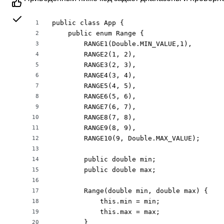
public class App {

1
    public enum Range {

2
        RANGE1(Double.MIN_VALUE,1),

3
        RANGE2(1, 2),

4
        RANGE3(2, 3),

5
        RANGE4(3, 4),

6
        RANGE5(4, 5),

7
        RANGE6(5, 6),

8
        RANGE7(6, 7),

9
        RANGE8(7, 8),

10
        RANGE9(8, 9),

11
        RANGE10(9, Double.MAX_VALUE);

12
13
        public double min;

14
        public double max;

15
16
        Range(double min, double max) {

17
            this.min = min;

18
            this.max = max;

19
        }

20