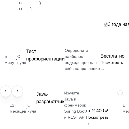
    }

10
}
11
3 года на
Определите
Тест
Бесплатно
5
С
наиболее
профориентации
·
минут
нуля
подходящее для
Посмотреть
себя направление
→
Изучите
ПРОФЕССИЯ
Java-
НАВЫ
Java и
разработчик
12
С
фреймворк
1
·
от 2 400 ₽
месяцев
нуля
Spring Boot
ме
и REST API
Посмотреть
→