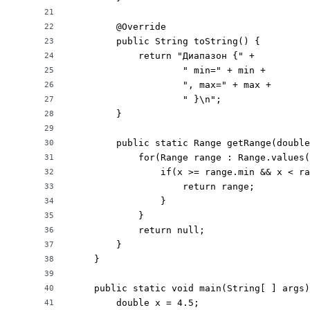
21
        @Override

22
        public String toString() {

23
            return "Диапазон {" +

24
                    " min=" + min +

25
                    ", max=" + max +

26
                    " }\n";

27
        }

28
29
        public static Range getRange(double
30
            for(Range range : Range.values(
31
                if(x >= range.min && x < ra
32
                    return range;

33
                }

34
            }

35
            return null;

36
        }

37
    }

38
39
    public static void main(String[ ] args)
40
        double x = 4.5;

41