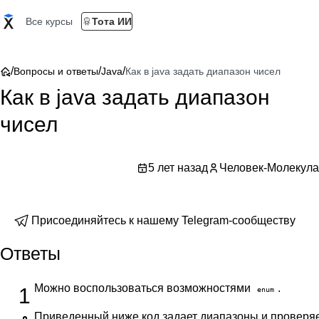
Все курсы
Тота ИИ
/
/
/
Вопросы и ответы
Java
Как в java задать диапазон чисел
Как в java задать диапазон
чисел
5 лет назад
Человек-Молекула
Присоединяйтесь к нашему Telegram-сообществу
Ответы
Можно воспользоваться возможностями
.
1
enum
Приведенный ниже код задает диапазоны и проверяет