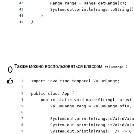
        Range range = Range.getRange(x);

42
        System.out.println(range.toString()
43
    }

44
}
45
Также можно воспользоваться классом
:
0
ValueRange
import java.time.temporal.ValueRange;

1
2
public class App {

3
    public static void main(String[] args) 
4
        ValueRange rang = ValueRange.of(0, 
5
6
        System.out.println(rang.isValidValu
7
        System.out.println(rang.isValidValu
8
        System.out.println(rang);  // => 0 
9