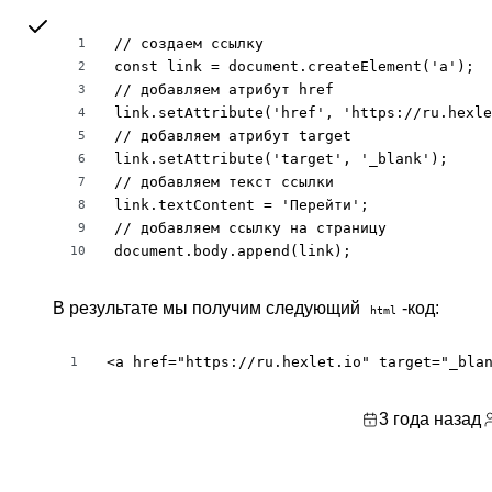
// создаем ссылку

1
const link = document.createElement('a');

2
// добавляем атрибут href

3
link.setAttribute('href', 'https://ru.hexle
4
// добавляем атрибут target

5
link.setAttribute('target', '_blank');

6
// добавляем текст ссылки

7
link.textContent = 'Перейти';

8
// добавляем ссылку на страницу

9
document.body.append(link);
10
В результате мы получим следующий
-код:
html
<a href="https://ru.hexlet.io" target="_bla
1
3 года назад