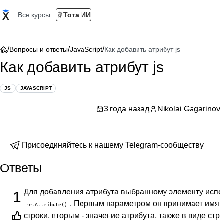
Все курсы
Тота ИИ
/
/
/
Вопросы и ответы
JavaScript
Как добавить атрибут js
Как добавить атрибут js
JS
JAVASCRIPT
3 года назад
Nikolai Gagarinov
Присоединяйтесь к нашему Telegram-сообществу
Ответы
Для добавления атрибута выбранному элементу исп
1
. Первым параметром он принимает имя 
setAttribute()
строки, вторым - значение атрибута, также в виде стр