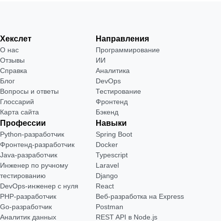
Хекслет
Направления
О нас
Программирование
Отзывы
ИИ
Справка
Аналитика
Блог
DevOps
Вопросы и ответы
Тестирование
Глоссарий
Фронтенд
Карта сайта
Бэкенд
Профессии
Навыки
Python-разработчик
Spring Boot
Фронтенд-разработчик
Docker
Java-разработчик
Typescript
Инженер по ручному
Laravel
тестированию
Django
DevOps-инженер с нуля
React
РНР-разработчик
Веб-разработка на Express
Go-разработчик
Postman
Аналитик данных
REST API в Node.js