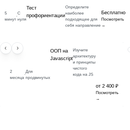
Определите
Тест
Бесплатно
5
С
наиболее
профориентации
·
минут
нуля
подходящее для
Посмотреть
себя направление
→
Изучите
НАВЫК
ООП на
архитектуру
Javascript
и принципы
чистого
2
Для
·
кода на JS
месяца
продвинутых
от 2 400 ₽
Посмотреть
→