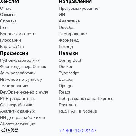
Хекслет
Направления
О нас
Программирование
Отзывы
ИИ
Справка
Аналитика
Блог
DevOps
Вопросы и ответы
Тестирование
Глоссарий
Фронтенд
Карта сайта
Бэкенд
Профессии
Навыки
Python-разработчик
Spring Boot
Фронтенд-разработчик
Docker
Java-разработчик
Typescript
Инженер по ручному
Laravel
тестированию
Django
DevOps-инженер с нуля
React
РНР-разработчик
Веб-разработка на Express
Go-разработчик
Postman
Аналитик данных
REST API в Node.js
ИИ для разработчиков
AI-автоматизация
+7 800 100 22 47