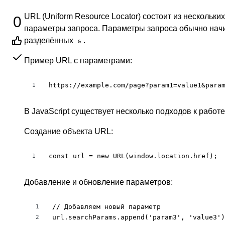
URL (Uniform Resource Locator) состоит из нескольки
0
параметры запроса. Параметры запроса обычно нач
разделённых
.
&
Пример URL с параметрами:
https://example.com/page?param1=value1&para
1
В JavaScript существует несколько подходов к работе
Создание объекта URL:
const url = new URL(window.location.href);
1
Добавление и обновление параметров:
// Добавляем новый параметр

1
url.searchParams.append('param3', 'value3')
2