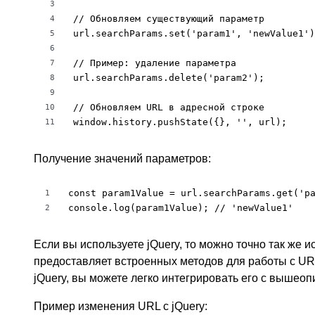
3
// Обновляем существующий параметр

4
url.searchParams.set('param1', 'newValue1')
5
6
// Пример: удаление параметра

7
url.searchParams.delete('param2');

8
9
// Обновляем URL в адресной строке

10
window.history.pushState({}, '', url);
11
Получение значений параметров:
const param1Value = url.searchParams.get('pa
1
console.log(param1Value); // 'newValue1'
2
Если вы используете jQuery, то можно точно так же ис
предоставляет встроенных методов для работы с UR
jQuery, вы можете легко интегрировать его с вышео
Пример изменения URL с jQuery: