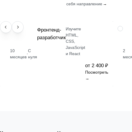
себя направление
→
Изучите
ПРОФЕССИЯ
Фронтенд-
НАВЫК
HTML,
разработчик
CSS,
JavaScript
10
С
2
·
и React
месяцев
нуля
мес
от 2 400 ₽
Посмотреть
→