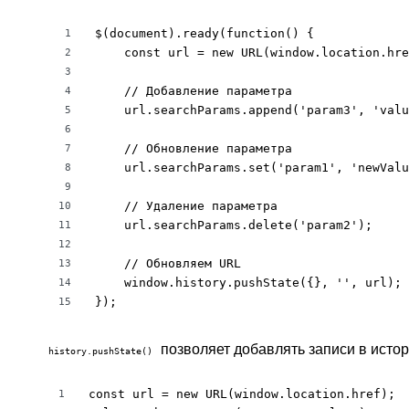
$(document).ready(function() {

1
    const url = new URL(window.location.hre
2
3
    // Добавление параметра

4
    url.searchParams.append('param3', 'valu
5
6
    // Обновление параметра

7
    url.searchParams.set('param1', 'newValu
8
9
    // Удаление параметра

10
    url.searchParams.delete('param2');

11
12
    // Обновляем URL

13
    window.history.pushState({}, '', url);

14
});
15
позволяет добавлять записи в истор
history.pushState()
const url = new URL(window.location.href);

1