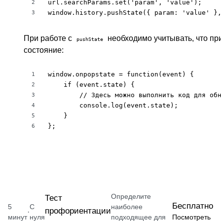
url.searchParams.set('param', 'value');

2
window.history.pushState({ param: 'value' }
3
При работе с
необходимо учитывать, что пр
pushState
состояние:
window.onpopstate = function(event) {

1
    if (event.state) {

2
        // Здесь можно выполнить код для обн
3
        console.log(event.state);

4
    }

5
};
6
Определите
Тест
Бесплатно
5
С
наиболее
профориентации
·
минут
нуля
подходящее для
Посмотреть