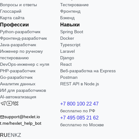
Вопросы и ответы
Тестирование
Глоссарий
Фронтенд
Карта сайта
Бэкенд
Профессии
Навыки
Python-разработчик
Spring Boot
Фронтенд-разработчик
Docker
Java-разработчик
Typescript
Инженер по ручному
Laravel
тестированию
Django
DevOps-инженер с нуля
React
РНР-разработчик
Веб-разработка на Express
Go-разработчик
Postman
Аналитик данных
REST API в Node.js
ИИ для разработчиков
AI-автоматизация
+7 800 100 22 47
бесплатно по РФ
support@hexlet.io
+7 495 085 21 62
t.me/hexlet_help_bot
бесплатно по Москве
RU
EN
KZ