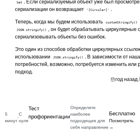
. Если сериализуемый объект уже был просмотре
Set
сериализации он возвращает
.
'[Circular]'
Теперь, когда мы будем использовать
customStringify()
, он будет обрабатывать циркулярные 
JSON.stringify()
сериализовывать объекты без ошибок.
Это один из способов обработки циркулярных ссыло
использовании
. В зависимости от наш
JSON.stringify()
потребностей, возможно, потребуется изменить или 
подход.
год назад
Определите
Тест
Бесплатно
5
С
наиболее
профориентации
·
минут
нуля
подходящее для
Посмотреть
себя направление
→