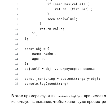
            if (seen.has(value)) {

5
                return '[Circular]';

6
            }

7
            seen.add(value);

8
        }

9
        return value;

10
    });

11
};

12
13
const obj = {

14
    name: 'John',

15
    age: 30

16
};

17
obj.self = obj; // циркулярная ссылка

18
19
const jsonString = customStringify(obj);

20
console.log(jsonString);
21
В этом примере функция
принимает о
customStringify()
использует замыкание, чтобы хранить уже просмотр