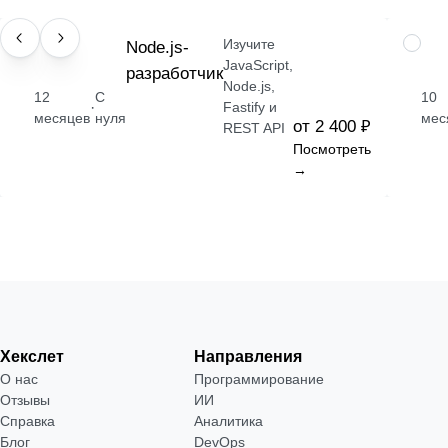
Изучите
ПРОФЕССИЯ
Node.js-
ПРОФ
JavaScript,
разработчик
Node.js,
12
С
10
·
Fastify и
месяцев
нуля
мес
от 2 400 ₽
REST API
Посмотреть
→
Хекслет
Направления
О нас
Программирование
Отзывы
ИИ
Справка
Аналитика
Блог
DevOps