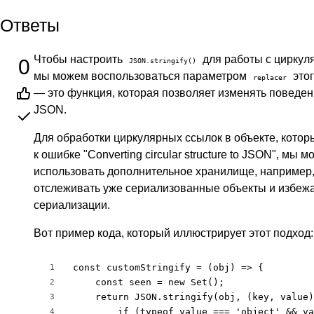
Ответы
Чтобы настроить
для работы с циркул
0
JSON.stringify()
мы можем воспользоваться параметром
этог
replacer
— это функция, которая позволяет изменять поведе
JSON.
Для обработки циркулярных ссылок в объекте, котор
к ошибке "Converting circular structure to JSON", мы 
использовать дополнительное хранилище, например
отслеживать уже сериализованные объекты и избеж
сериализации.
Вот пример кода, который иллюстрирует этот подход:
const customStringify = (obj) => {

1
    const seen = new Set();

2
    return JSON.stringify(obj, (key, value)
3
        if (typeof value === 'object' && va
4