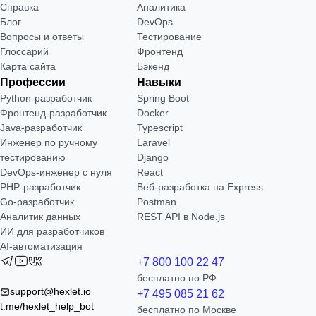
Справка
Аналитика
Блог
DevOps
Вопросы и ответы
Тестирование
Глоссарий
Фронтенд
Карта сайта
Бэкенд
Профессии
Навыки
Python-разработчик
Spring Boot
Фронтенд-разработчик
Docker
Java-разработчик
Typescript
Инженер по ручному
Laravel
тестированию
Django
DevOps-инженер с нуля
React
РНР-разработчик
Веб-разработка на Express
Go-разработчик
Postman
Аналитик данных
REST API в Node.js
ИИ для разработчиков
AI-автоматизация
+7 800 100 22 47
бесплатно по РФ
support@hexlet.io
+7 495 085 21 62
t.me/hexlet_help_bot
бесплатно по Москве