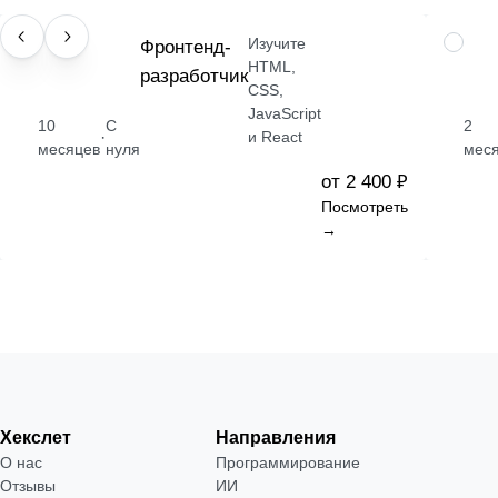
Изучите
ПРОФЕССИЯ
Фронтенд-
НАВЫК
HTML,
разработчик
CSS,
JavaScript
10
С
2
·
и React
месяцев
нуля
мес
от 2 400 ₽
Посмотреть
→
Хекслет
Направления
О нас
Программирование
Отзывы
ИИ