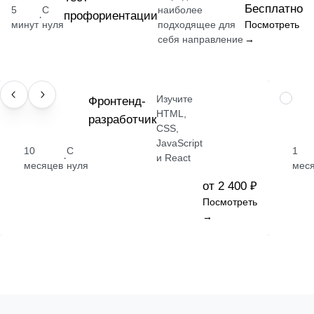
Бесплатно
5
С
наиболее
профориентации
·
минут
нуля
подходящее для
Посмотреть
себя направление
→
Изучите
ПРОФЕССИЯ
Фронтенд-
НАВЫК
HTML,
разработчик
CSS,
JavaScript
10
С
1
·
и React
месяцев
нуля
мес
от 2 400 ₽
Посмотреть
→