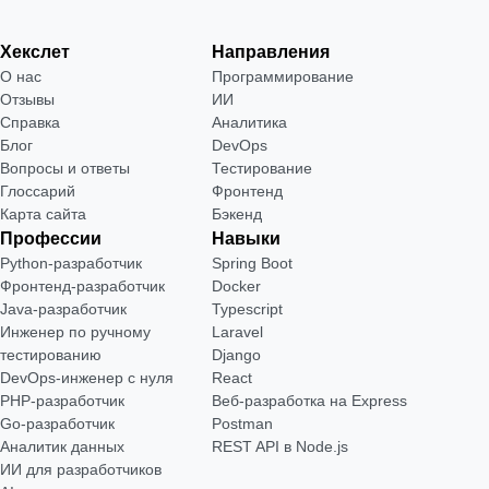
Хекслет
Направления
О нас
Программирование
Отзывы
ИИ
Справка
Аналитика
Блог
DevOps
Вопросы и ответы
Тестирование
Глоссарий
Фронтенд
Карта сайта
Бэкенд
Профессии
Навыки
Python-разработчик
Spring Boot
Фронтенд-разработчик
Docker
Java-разработчик
Typescript
Инженер по ручному
Laravel
тестированию
Django
DevOps-инженер с нуля
React
РНР-разработчик
Веб-разработка на Express
Go-разработчик
Postman
Аналитик данных
REST API в Node.js
ИИ для разработчиков