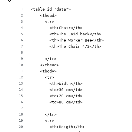
<table id="data">

1
    <thead>

2
      <tr>

3
        <th>Chair</th>

4
        <th>The Laid back</th>

5
        <th>The Worker Bee</th>

6
        <th>The Chair 4/2</th>

7
8
      </tr>

9
    </thead>

10
    <tbody>

11
      <tr>

12
        <th>Width</th>

13
        <td>30 cm</td>

14
        <td>20 cm</td>

15
        <td>80 cm</td>

16
17
      </tr>

18
      <tr>

19
        <th>Heigth</th>

20