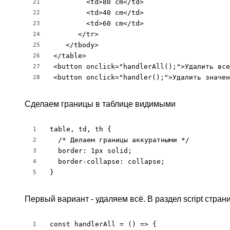
        <td>80 cm</td>

21
        <td>40 cm</td>

22
        <td>60 cm</td>

23
      </tr>

24
   </tbody>

25
</table>

26
<button onclick="handlerAll();">Удалить все
27
<button onclick="handler();">Удалить значен
28
Сделаем границы в таблице видимыми
table, td, th {

1
  /* Делаем границы аккуратными */

2
  border: 1px solid;

3
  border-collapse: collapse;

4
}
5
Первый вариант - удаляем всё. В раздел sсript стра
const handlerAll = () => {

1