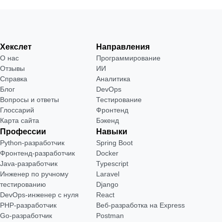
Хекслет
Направления
О нас
Программирование
Отзывы
ИИ
Справка
Аналитика
Блог
DevOps
Вопросы и ответы
Тестирование
Глоссарий
Фронтенд
Карта сайта
Бэкенд
Профессии
Навыки
Python-разработчик
Spring Boot
Фронтенд-разработчик
Docker
Java-разработчик
Typescript
Инженер по ручному
Laravel
тестированию
Django
DevOps-инженер с нуля
React
РНР-разработчик
Веб-разработка на Express
Go-разработчик
Postman