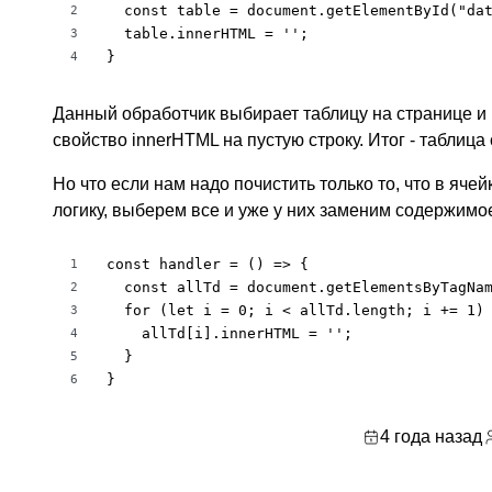
  const table = document.getElementById("dat
2
  table.innerHTML = '';

3
}
4
Данный обработчик выбирает таблицу на странице и
свойство innerHTML на пустую строку. Итог - таблица
Но что если нам надо почистить только то, что в яч
логику, выберем все
и уже у них заменим содержимо
const handler = () => {

1
  const allTd = document.getElementsByTagNam
2
  for (let i = 0; i < allTd.length; i += 1) 
3
    allTd[i].innerHTML = '';

4
  }

5
}
6
4 года назад