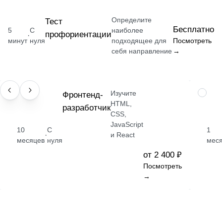
Определите
Тест
Бесплатно
5
С
наиболее
профориентации
·
минут
нуля
подходящее для
Посмотреть
себя направление
→
Изучите
ПРОФЕССИЯ
Фронтенд-
НАВЫК
HTML,
разработчик
CSS,
JavaScript
10
С
1
·
и React
месяцев
нуля
мес
от 2 400 ₽
Посмотреть
→