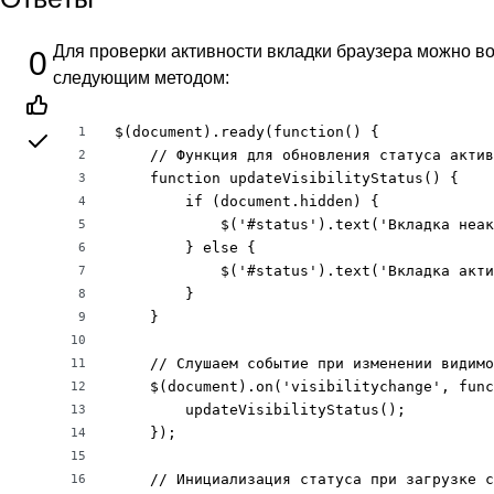
Для проверки активности вкладки браузера можно в
0
следующим методом:
$(document).ready(function() {

1
    // Функция для обновления статуса актив
2
    function updateVisibilityStatus() {

3
        if (document.hidden) {

4
            $('#status').text('Вкладка неак
5
        } else {

6
            $('#status').text('Вкладка акти
7
        }

8
    }

9
10
    // Слушаем событие при изменении видимо
11
    $(document).on('visibilitychange', func
12
        updateVisibilityStatus();

13
    });

14
15
    // Инициализация статуса при загрузке с
16