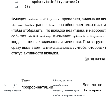
    updateVisibilityStatus();

17
});
18
Функция
проверяет, видима ли вк
updateVisibilityStatus
равно
, она обновляет текст в элем
document.hidden
true
чтобы отобразить, что вкладка неактивна, и наоборо
события
вызывает
visibilitychange
updateVisibilityStatus
когда состояние видимости изменяется. При загрузк
сразу вызываем
, чтобы отобрази
updateVisibilityStatus
статус активности вкладки.
год назад
Определите
Тест
Бесплатно
5
С
наиболее
профориентации
·
минут
нуля
подходящее для
Посмотреть
себя направление
→