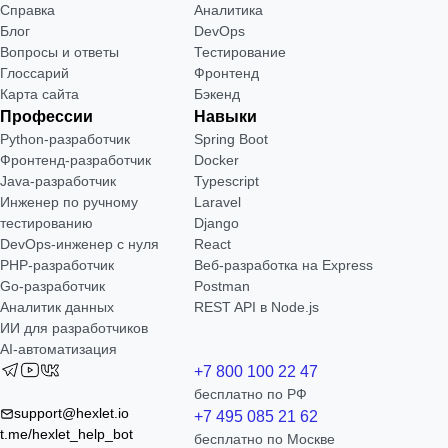
Справка
Аналитика
Блог
DevOps
Вопросы и ответы
Тестирование
Глоссарий
Фронтенд
Карта сайта
Бэкенд
Профессии
Навыки
Python-разработчик
Spring Boot
Фронтенд-разработчик
Docker
Java-разработчик
Typescript
Инженер по ручному
Laravel
тестированию
Django
DevOps-инженер с нуля
React
РНР-разработчик
Веб-разработка на Express
Go-разработчик
Postman
Аналитик данных
REST API в Node.js
ИИ для разработчиков
AI-автоматизация
+7 800 100 22 47
бесплатно по РФ
support@hexlet.io
+7 495 085 21 62
t.me/hexlet_help_bot
бесплатно по Москве