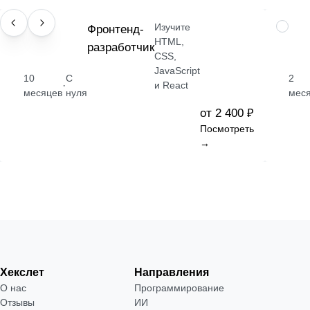
Изучите
ПРОФЕССИЯ
Фронтенд-
НАВЫК
HTML,
разработчик
CSS,
JavaScript
10
С
2
·
и React
месяцев
нуля
мес
от 2 400 ₽
Посмотреть
→
Хекслет
Направления
О нас
Программирование
Отзывы
ИИ