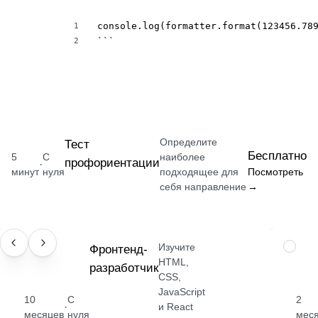
console.log(formatter.format(123456.789
1
```
2
Определите
Тест
Бесплатно
5
С
наиболее
профориентации
·
минут
нуля
подходящее для
Посмотреть
себя направление
→
Изучите
ПРОФЕССИЯ
Фронтенд-
НАВЫК
HTML,
разработчик
CSS,
JavaScript
10
С
2
·
и React
месяцев
нуля
мес