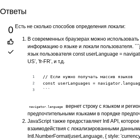
Ответы
Есть не сколько способов определения локали:
0
В современных браузерах можно использовать
информацию о языке и локали пользователя. ```
язык пользователя const userLanguage = navigator
US', 'fr-FR', и т.д.
// Если нужно получать массив языков

1
const userLanguages = navigator.languag
2
```
3
вернет строку с языком и регио
navigator.language
предпочтительными языками в порядке предпоч
JavaScript также предоставляет Intl API, котор
взаимодействия с локализированными данными. ``
Intl.NumberFormat(userLanguage, { style: 'currency',