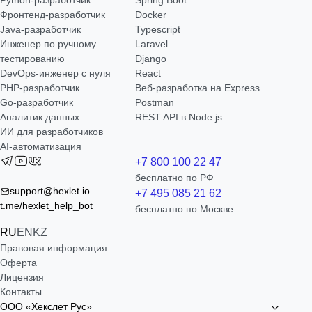
Python-разработчик
Spring Boot
Фронтенд-разработчик
Docker
Java-разработчик
Typescript
Инженер по ручному
Laravel
тестированию
Django
DevOps-инженер с нуля
React
РНР-разработчик
Веб-разработка на Express
Go-разработчик
Postman
Аналитик данных
REST API в Node.js
ИИ для разработчиков
AI-автоматизация
+7 800 100 22 47
бесплатно по РФ
support@hexlet.io
+7 495 085 21 62
t.me/hexlet_help_bot
бесплатно по Москве
RU
EN
KZ
Правовая информация
Оферта
Лицензия
Контакты
ООО «Хекслет Рус»