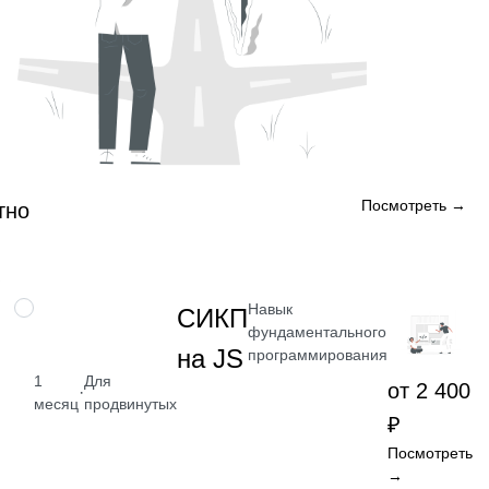
Посмотреть →
тно
Навык
НАВЫК
СИКП
фундаментального
на JS
программирования
1
Для
от 2 400
·
месяц
продвинутых
₽
Посмотреть
→