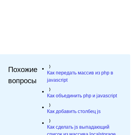
Похожие
Как передать массив из php в
вопросы
javascript
Как объединить php и javascript
Как добавить столбец js
Как сделать js выпадающий
список из массива localstorage