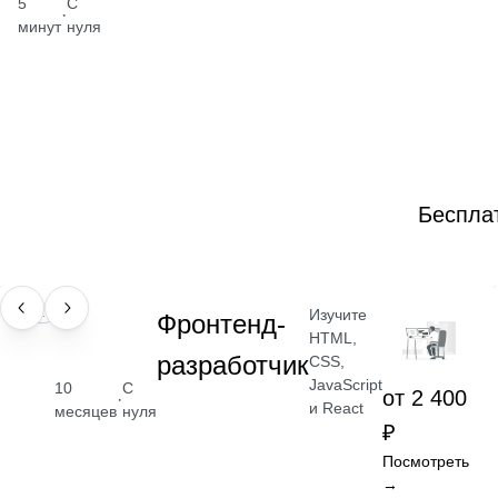
5
С
·
минут
нуля
Беспла
Изучите
ПРОФЕССИЯ
Фронтенд-
HTML,
разработчик
CSS,
JavaScript
10
С
от 2 400
·
и React
месяцев
нуля
₽
Посмотреть
→