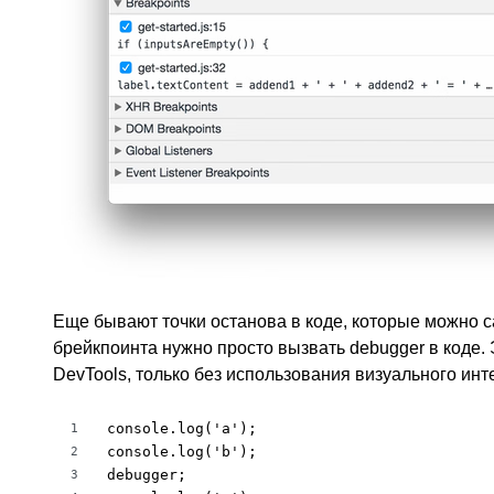
Еще бывают точки останова в коде, которые можно с
брейкпоинта нужно просто вызвать debugger в коде.
DevTools, только без использования визуального ин
console.log('a');

1
console.log('b');

2
debugger;

3