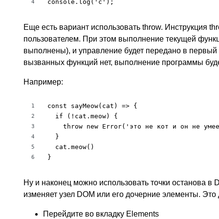
console.log('c');
4
Еще есть вариант использовать throw. Инструкция t
пользователем. При этом выполнение текущей функци
выполнены), и управление будет передано в первый б
вызванных функций нет, выполнение программы буде
Например:
const sayMeow(cat) => {

1
  if (!cat.meow) {

2
    throw new Error('это не кот и он не умее
3
  }

4
  cat.meow()

5
}
6
Ну и наконец можно использовать точки останова в 
изменяет узел DOM или его дочерние элементы. Это
Перейдите во вкладку Elements