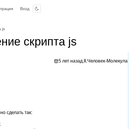
страция
Вход
 js
ние скрипта js
5 лет назад
Человек-Молекула
о сделать так:
;