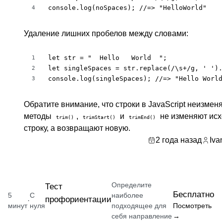
console.log(noSpaces); //=> "HelloWorld"
4
Удаление лишних пробелов между словами:
let str = "  Hello   World  ";

1
let singleSpaces = str.replace(/\s+/g, ' ').
2
console.log(singleSpaces); //=> "Hello Worl
3
Обратите внимание, что cтроки в JavaScript неизмен
методы
,
и
не изменяют ис
trim()
trimStart()
trimEnd()
строку, а возвращают новую.
2 года назад
Iva
Определите
Тест
Бесплатно
5
С
наиболее
профориентации
·
минут
нуля
подходящее для
Посмотреть
себя направление
→