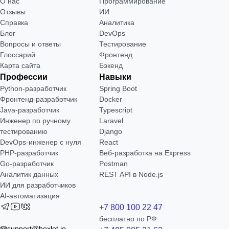
О нас
Программирование
Отзывы
ИИ
Справка
Аналитика
Блог
DevOps
Вопросы и ответы
Тестирование
Глоссарий
Фронтенд
Карта сайта
Бэкенд
Профессии
Навыки
Python-разработчик
Spring Boot
Фронтенд-разработчик
Docker
Java-разработчик
Typescript
Инженер по ручному
Laravel
тестированию
Django
DevOps-инженер с нуля
React
РНР-разработчик
Веб-разработка на Express
Go-разработчик
Postman
Аналитик данных
REST API в Node.js
ИИ для разработчиков
AI-автоматизация
+7 800 100 22 47
бесплатно по РФ
support@hexlet.io