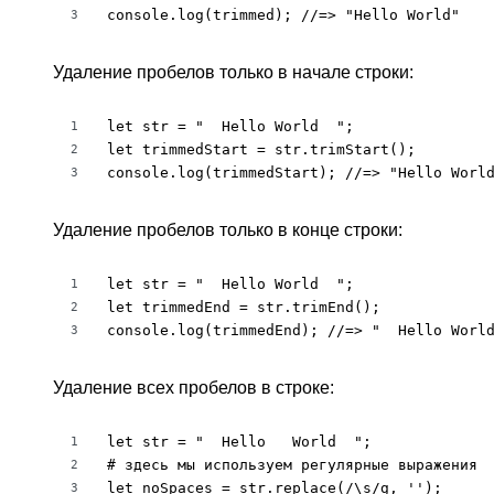
console.log(trimmed); //=> "Hello World"
3
Удаление пробелов только в начале строки:
let str = "  Hello World  ";

1
let trimmedStart = str.trimStart();

2
console.log(trimmedStart); //=> "Hello Worl
3
Удаление пробелов только в конце строки:
let str = "  Hello World  ";

1
let trimmedEnd = str.trimEnd();

2
console.log(trimmedEnd); //=> "  Hello Worl
3
Удаление всех пробелов в строке:
let str = "  Hello   World  ";

1
# здесь мы используем регулярные выражения

2
let noSpaces = str.replace(/\s/g, '');

3