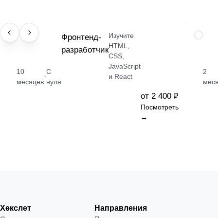
Изучите
ПРОФЕССИЯ
Фронтенд-
НАВЫК
HTML,
разработчик
CSS,
JavaScript
10
С
2
·
и React
месяцев
нуля
мес
от 2 400 ₽
Посмотреть
→
Хекслет
Направления