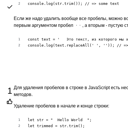
console.log(str.trim()); // => some text
2
Если же надо удалить вообще все пробелы, можно 
первым аргументом пробел
, а вторым - пустую 
' '
const text = '   Это текст, из которого мы х
1
console.log(text.replaceAll(' ', '')); // =
2
Для удаления пробелов в строке в JavaScript есть не
1
методов.
Удаление пробелов в начале и конце строки:
let str = "  Hello World  ";

1
let trimmed = str.trim();

2