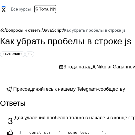
Все курсы
Тота ИИ
/
/
/
Вопросы и ответы
JavaScript
Как убрать пробелы в строке js
Как убрать пробелы в строке js
JAVASCRIPT
JS
3 года назад
Nikolai Gagarinov
Присоединяйтесь к нашему Telegram-сообществу
Ответы
Для удаления пробелов только в начале и в конце ст
3
const str = '   some text     ';

1