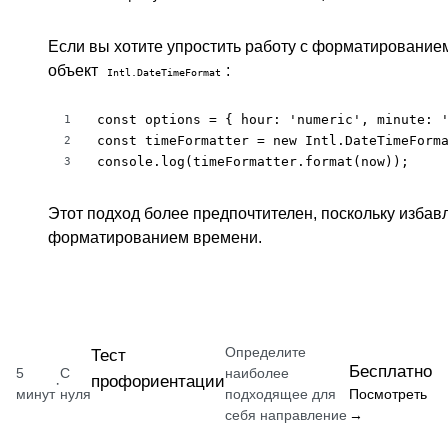
Если вы хотите упростить работу с форматирование
объект
:
Intl.DateTimeFormat
const options = { hour: 'numeric', minute: '
1
const timeFormatter = new Intl.DateTimeForma
2
console.log(timeFormatter.format(now));
3
Этот подход более предпочтителен, поскольку избав
форматированием времени.
Определите
Тест
Бесплатно
5
С
наиболее
профориентации
·
минут
нуля
подходящее для
Посмотреть
себя направление
→