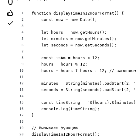
0
function displayTimeIn12HourFormat() {

1
    const now = new Date();

2
3
    let hours = now.getHours();

4
    let minutes = now.getMinutes();

5
    let seconds = now.getSeconds();

6
7
    const isAm = hours < 12;

8
    hours = hours % 12;

9
    hours = hours ? hours : 12; // заменяем
10
11
    minutes = String(minutes).padStart(2, '
12
    seconds = String(seconds).padStart(2, '
13
14
    const timeString = `${hours}:${minutes}
15
    console.log(timeString);

16
}

17
18
// Вызываем функцию

19
displayTimeIn12HourFormat();
20