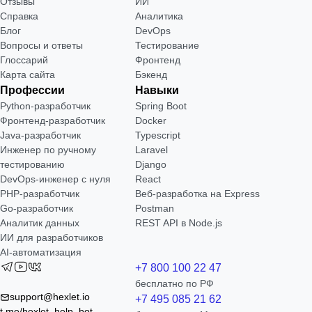
Отзывы
ИИ
Справка
Аналитика
Блог
DevOps
Вопросы и ответы
Тестирование
Глоссарий
Фронтенд
Карта сайта
Бэкенд
Профессии
Навыки
Python-разработчик
Spring Boot
Фронтенд-разработчик
Docker
Java-разработчик
Typescript
Инженер по ручному
Laravel
тестированию
Django
DevOps-инженер с нуля
React
РНР-разработчик
Веб-разработка на Express
Go-разработчик
Postman
Аналитик данных
REST API в Node.js
ИИ для разработчиков
AI-автоматизация
+7 800 100 22 47
бесплатно по РФ
support@hexlet.io
+7 495 085 21 62
t.me/hexlet_help_bot