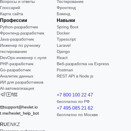
Вопросы и ответы
Тестирование
Глоссарий
Фронтенд
Карта сайта
Бэкенд
Профессии
Навыки
Python-разработчик
Spring Boot
Фронтенд-разработчик
Docker
Java-разработчик
Typescript
Инженер по ручному
Laravel
тестированию
Django
DevOps-инженер с нуля
React
РНР-разработчик
Веб-разработка на Express
Go-разработчик
Postman
Аналитик данных
REST API в Node.js
ИИ для разработчиков
AI-автоматизация
+7 800 100 22 47
бесплатно по РФ
support@hexlet.io
+7 495 085 21 62
t.me/hexlet_help_bot
бесплатно по Москве
RU
EN
KZ