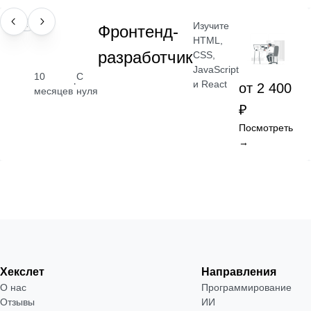
Изучите
ПРОФЕССИЯ
Фронтенд-
HTML,
разработчик
CSS,
JavaScript
10
С
·
и React
от 2 400
месяцев
нуля
₽
Посмотреть
→
Хекслет
Направления
О нас
Программирование
Отзывы
ИИ