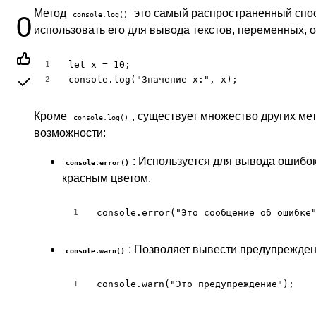
Метод
это самый распространенный спос
console.log()
0
использовать его для вывода текстов, переменных, о
let x = 10;

1
console.log("Значение x:", x);
2
Кроме
, существует множество других м
console.log()
возможности:
: Используется для вывода ошибо
console.error()
красным цветом.
console.error("Это сообщение об ошибке
1
: Позволяет вывести предупрежде
console.warn()
console.warn("Это предупреждение");
1