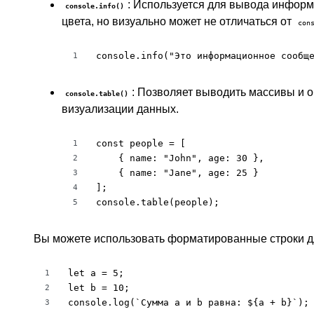
: Используется для вывода инфор
console.info()
цвета, но визуально может не отличаться от
con
console.info("Это информационное сообщ
1
: Позволяет выводить массивы и о
console.table()
визуализации данных.
const people = [

1
    { name: "John", age: 30 },

2
    { name: "Jane", age: 25 }

3
];

4
console.table(people);
5
Вы можете использовать форматированные строки д
let a = 5;

1
let b = 10;

2
console.log(`Сумма a и b равна: ${a + b}`);
3