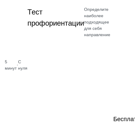
Определите
Тест
наиболее
профориентации
подходящее
для себя
направление
5
С
·
минут
нуля
Беспла