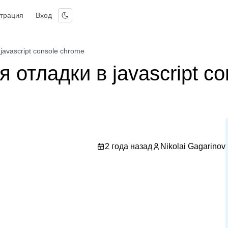
страция
Вход
avascript console chrome
отладки в javascript co
2 года назад
Nikolai Gagarinov