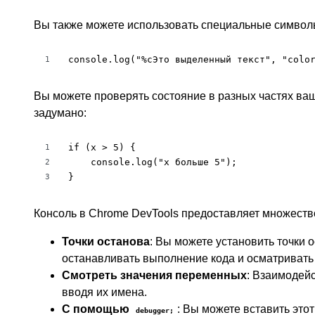
Вы также можете использовать специальные символы
console.log("%cЭто выделенный текст", "colo
1
Вы можете проверять состояние в разных частях вашег
задумано:
if (x > 5) {

1
    console.log("x больше 5");

2
}
3
Консоль в Chrome DevTools предоставляет множеств
Точки останова
: Вы можете установить точки о
останавливать выполнение кода и осматривать
Смотреть значения переменных
: Взаимодей
вводя их имена.
С помощью
: Вы можете вставить этот
debugger;