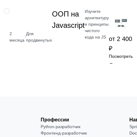
Изучите
НАВЫК
ООП на
архитектуру
Javascript
и принципы
чистого
2
Для
·
кода на JS
от 2 400
месяца
продвинутых
₽
Посмотреть
→
Профессии
На
Python-разработчик
Spr
Фронтенд-разработчик
Doc