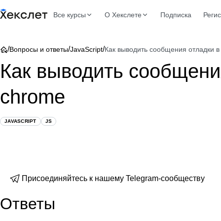
Все курсы
О Хекслете
Подписка
Реги
/
/
/
Вопросы и ответы
JavaScript
Как выводить сообщения отладки в j
Как выводить сообщения 
chrome
JAVASCRIPT
JS
Присоединяйтесь к нашему Telegram-сообществу
Ответы