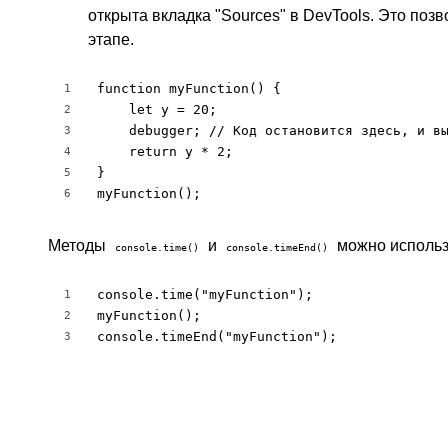
открыта вкладка "Sources" в DevTools. Это поз
этапе.
function myFunction() {

1
    let y = 20;

2
    debugger; // Код остановится здесь, и вы
3
    return y * 2;

4
}

5
myFunction();
6
Методы
и
можно использ
console.time()
console.timeEnd()
console.time("myFunction");

1
myFunction();

2
console.timeEnd("myFunction");
3