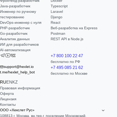
Фронтенд-разработчик
Docker
Java-разработчик
Typescript
Инженер по ручному
Laravel
тестированию
Django
DevOps-инженер с нуля
React
РНР-разработчик
Веб-разработка на Express
Go-разработчик
Postman
Аналитик данных
REST API в Node.js
ИИ для разработчиков
AI-автоматизация
+7 800 100 22 47
бесплатно по РФ
support@hexlet.io
+7 495 085 21 62
t.me/hexlet_help_bot
бесплатно по Москве
RU
EN
KZ
Правовая информация
Оферта
Лицензия
Контакты
ООО «Хекслет Рус»
108813 г. Москва, вн.тер.г. поселение Московский,