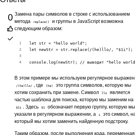
Замена пары символов в строке с использованием
0
метода
и группы в JavaScript возможна
replace()
следующим образом:
let str = "hello world";

1
let newStr = str.replace(/(he)llo/, "$1i");

2
3
console.log(newStr); // выводит "hello worl
4
В этом примере мы используем регулярное выражен
, где
это группа символов, которую мы
/(he)llo/
(he)
хотим сохранить при замене. Символ
является
llo
частью шаблона для поиска, которую мы заменим на
. Здесь
обозначает первую группу, которую м
$1i
$1
указали в регулярном выражении, а
это символ, н
i
который мы хотим заменить найденную подстроку.
Таким образом, после выполнения кода, переменная