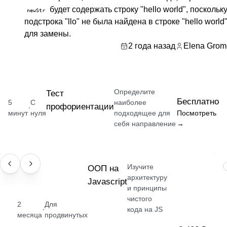
будет содержать строку "hello world", поскольк
newStr
подстрока "llo" не была найдена в строке "hello world
для замены.
2 года назад
Elena Grom
Определите
Тест
Бесплатно
5
С
наиболее
профориентации
·
минут
нуля
подходящее для
Посмотреть
себя направление
→
Изучите
НАВЫК
ООП на
архитектуру
Javascript
и принципы
чистого
2
Для
·
кода на JS
месяца
продвинутых