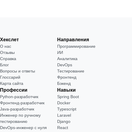
Хекслет
Направления
О нас
Программирование
Отзывы
ИИ
Справка
Аналитика
Блог
DevOps
Вопросы и ответы
Тестирование
Глоссарий
Фронтенд
Карта сайта
Бэкенд
Профессии
Навыки
Python-разработчик
Spring Boot
Фронтенд-разработчик
Docker
Java-разработчик
Typescript
Инженер по ручному
Laravel
тестированию
Django
DevOps-инженер с нуля
React