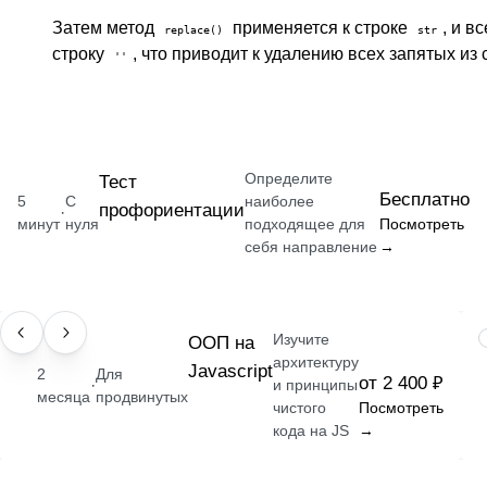
Затем метод
применяется к строке
, и в
replace()
str
строку
, что приводит к удалению всех запятых из 
''
Определите
Тест
Бесплатно
5
С
наиболее
профориентации
·
минут
нуля
подходящее для
Посмотреть
себя направление
→
Изучите
НАВЫК
ООП на
архитектуру
Javascript
2
Для
от 2 400 ₽
·
и принципы
месяца
продвинутых
чистого
Посмотреть
кода на JS
→