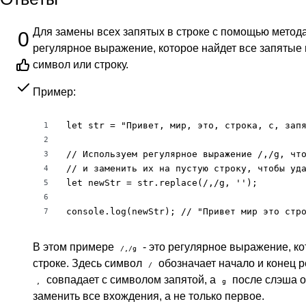
Для замены всех запятых в строке с помощью метод
0
регулярное выражение, которое найдет все запятые в
символ или строку.
Пример:
let str = "Привет, мир, это, строка, с, запя
1
2
// Используем регулярное выражение /,/g, что
3
// и заменить их на пустую строку, чтобы уда
4
let newStr = str.replace(/,/g, '');

5
6
console.log(newStr); // "Привет мир это стр
7
В этом примере
- это регулярное выражение, ко
/,/g
строке. Здесь символ
обозначает начало и конец 
/
совпадает с символом запятой, а
после слэша о
,
g
заменить все вхождения, а не только первое.