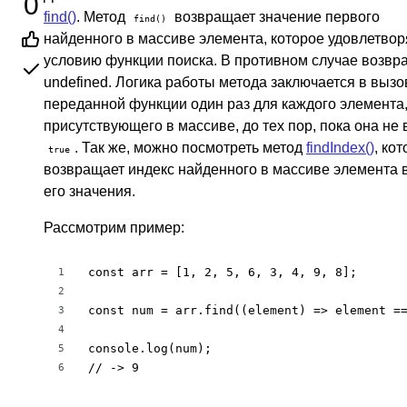
0
find()
. Метод
возвращает значение первого
find()
найденного в массиве элемента, которое удовлетвор
условию функции поиска. В противном случае возвр
undefined. Логика работы метода заключается в вызо
переданной функции один раз для каждого элемента
присутствующего в массиве, до тех пор, пока она не 
. Так же, можно посмотреть метод
findIndex()
, ко
true
возвращает индекс найденного в массиве элемента 
его значения.
Рассмотрим пример:
const arr = [1, 2, 5, 6, 3, 4, 9, 8];

1
2
const num = arr.find((element) => element ==
3
4
console.log(num);

5
// -> 9
6