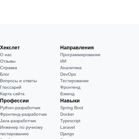
Хекслет
Направления
О нас
Программирование
Отзывы
ИИ
Справка
Аналитика
Блог
DevOps
Вопросы и ответы
Тестирование
Глоссарий
Фронтенд
Карта сайта
Бэкенд
Профессии
Навыки
Python-разработчик
Spring Boot
Фронтенд-разработчик
Docker
Java-разработчик
Typescript
Инженер по ручному
Laravel
тестированию
Django