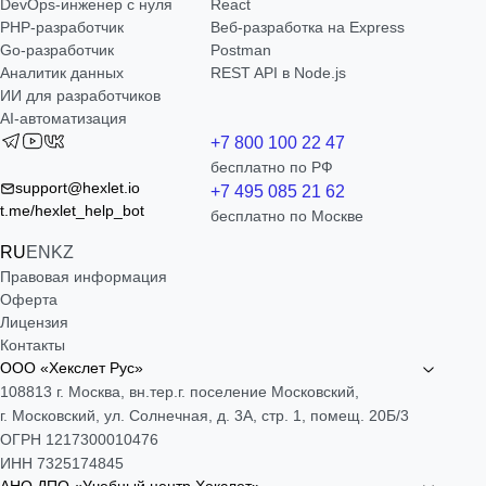
DevOps-инженер с нуля
React
РНР-разработчик
Веб-разработка на Express
Go-разработчик
Postman
Аналитик данных
REST API в Node.js
ИИ для разработчиков
AI-автоматизация
+7 800 100 22 47
бесплатно по РФ
support@hexlet.io
+7 495 085 21 62
t.me/hexlet_help_bot
бесплатно по Москве
RU
EN
KZ
Правовая информация
Оферта
Лицензия
Контакты
ООО «Хекслет Рус»
108813 г. Москва, вн.тер.г. поселение Московский,
г. Московский, ул. Солнечная, д. 3А, стр. 1, помещ. 20Б/3
ОГРН 1217300010476
ИНН 7325174845