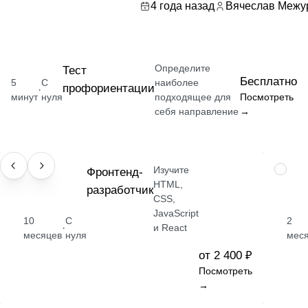
4 года назад
Вячеслав Межу
Определите
Тест
Бесплатно
5
С
наиболее
профориентации
·
минут
нуля
подходящее для
Посмотреть
себя направление
→
Изучите
ПРОФЕССИЯ
Фронтенд-
НАВЫК
HTML,
разработчик
CSS,
JavaScript
10
С
2
·
и React
месяцев
нуля
мес
от 2 400 ₽
Посмотреть
→