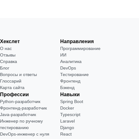
Хекслет
Направления
О нас
Программирование
Отзывы
ИИ
Справка
Аналитика
Блог
DevOps
Вопросы и ответы
Тестирование
Глоссарий
Фронтенд
Карта сайта
Бэкенд
Профессии
Навыки
Python-разработчик
Spring Boot
Фронтенд-разработчик
Docker
Java-разработчик
Typescript
Инженер по ручному
Laravel
тестированию
Django
DevOps-инженер с нуля
React