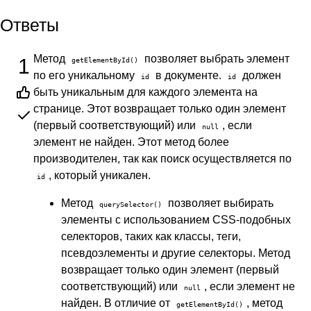
Ответы
Метод
позволяет выбрать элемент
1
getElementById()
по его уникальному
в документе.
должен
id
id
быть уникальным для каждого элемента на
странице. Этот возвращает только один элемент
(первый соответствующий) или
, если
null
элемент не найден. Этот метод более
производителен, так как поиск осуществляется по
, который уникален.
id
Метод
позволяет выбирать
querySelector()
элементы с использованием CSS-подобных
селекторов, таких как классы, теги,
псевдоэлементы и другие селекторы. Метод
возвращает только один элемент (первый
соответствующий) или
, если элемент не
null
найден. В отличие от
, метод
getElementById()