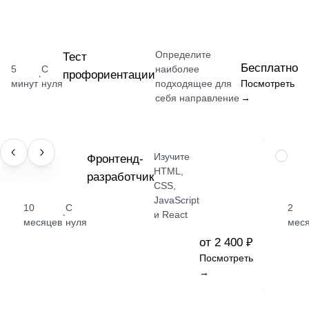
Определите
Тест
Бесплатно
5
С
наиболее
профориентации
·
минут
нуля
подходящее для
Посмотреть
себя направление
→
Изучите
ПРОФЕССИЯ
Фронтенд-
НАВЫК
HTML,
разработчик
CSS,
JavaScript
10
С
2
·
и React
месяцев
нуля
мес
от 2 400 ₽
Посмотреть
→