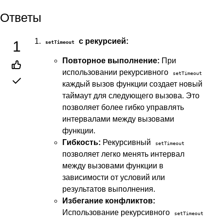
Ответы
с рекурсией:
1
setTimeout
Повторное выполнение:
При
использовании рекурсивного
setTimeout
каждый вызов функции создает новый
таймаут для следующего вызова. Это
позволяет более гибко управлять
интервалами между вызовами
функции.
Гибкость:
Рекурсивный
setTimeout
позволяет легко менять интервал
между вызовами функции в
зависимости от условий или
результатов выполнения.
Избегание конфликтов:
Использование рекурсивного
setTimeout