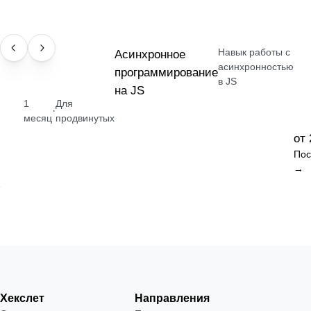
Навык работы с
НАВЫК
Асинхронное
асинхронностью
программирование
в JS
на JS
1
Для
·
месяц
продвинутых
от 
Пос
→
Хекслет
Направления