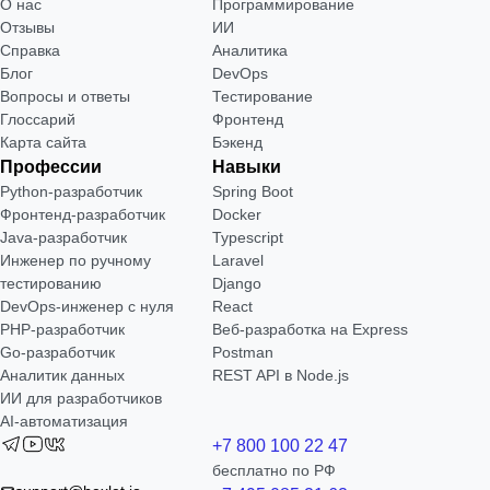
О нас
Программирование
Отзывы
ИИ
Справка
Аналитика
Блог
DevOps
Вопросы и ответы
Тестирование
Глоссарий
Фронтенд
Карта сайта
Бэкенд
Профессии
Навыки
Python-разработчик
Spring Boot
Фронтенд-разработчик
Docker
Java-разработчик
Typescript
Инженер по ручному
Laravel
тестированию
Django
DevOps-инженер с нуля
React
РНР-разработчик
Веб-разработка на Express
Go-разработчик
Postman
Аналитик данных
REST API в Node.js
ИИ для разработчиков
AI-автоматизация
+7 800 100 22 47
бесплатно по РФ