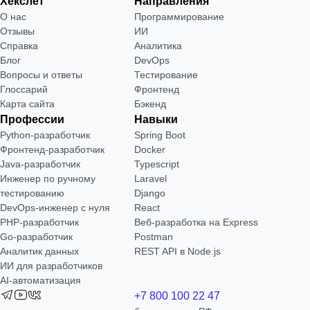
Хекслет
Направления
О нас
Программирование
Отзывы
ИИ
Справка
Аналитика
Блог
DevOps
Вопросы и ответы
Тестирование
Глоссарий
Фронтенд
Карта сайта
Бэкенд
Профессии
Навыки
Python-разработчик
Spring Boot
Фронтенд-разработчик
Docker
Java-разработчик
Typescript
Инженер по ручному
Laravel
тестированию
Django
DevOps-инженер с нуля
React
РНР-разработчик
Веб-разработка на Express
Go-разработчик
Postman
Аналитик данных
REST API в Node.js
ИИ для разработчиков
AI-автоматизация
+7 800 100 22 47