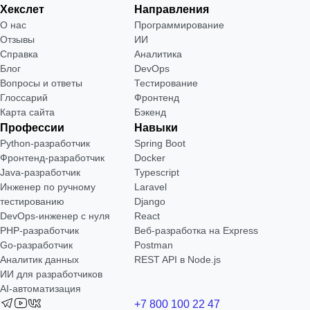
Хекслет
Направления
О нас
Программирование
Отзывы
ИИ
Справка
Аналитика
Блог
DevOps
Вопросы и ответы
Тестирование
Глоссарий
Фронтенд
Карта сайта
Бэкенд
Профессии
Навыки
Python-разработчик
Spring Boot
Фронтенд-разработчик
Docker
Java-разработчик
Typescript
Инженер по ручному
Laravel
тестированию
Django
DevOps-инженер с нуля
React
РНР-разработчик
Веб-разработка на Express
Go-разработчик
Postman
Аналитик данных
REST API в Node.js
ИИ для разработчиков
AI-автоматизация
+7 800 100 22 47