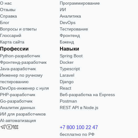
О нас
Программирование
Отзывы
ИИ
Справка
Аналитика
Блог
DevOps
Вопросы и ответы
Тестирование
Глоссарий
Фронтенд
Карта сайта
Бэкенд
Профессии
Навыки
Python-разработчик
Spring Boot
Фронтенд-разработчик
Docker
Java-разработчик
Typescript
Инженер по ручному
Laravel
тестированию
Django
DevOps-инженер с нуля
React
РНР-разработчик
Веб-разработка на Express
Go-разработчик
Postman
Аналитик данных
REST API в Node.js
ИИ для разработчиков
AI-автоматизация
+7 800 100 22 47
бесплатно по РФ