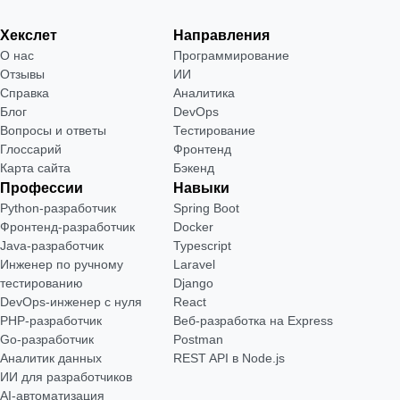
Хекслет
Направления
О нас
Программирование
Отзывы
ИИ
Справка
Аналитика
Блог
DevOps
Вопросы и ответы
Тестирование
Глоссарий
Фронтенд
Карта сайта
Бэкенд
Профессии
Навыки
Python-разработчик
Spring Boot
Фронтенд-разработчик
Docker
Java-разработчик
Typescript
Инженер по ручному
Laravel
тестированию
Django
DevOps-инженер с нуля
React
РНР-разработчик
Веб-разработка на Express
Go-разработчик
Postman
Аналитик данных
REST API в Node.js
ИИ для разработчиков
AI-автоматизация