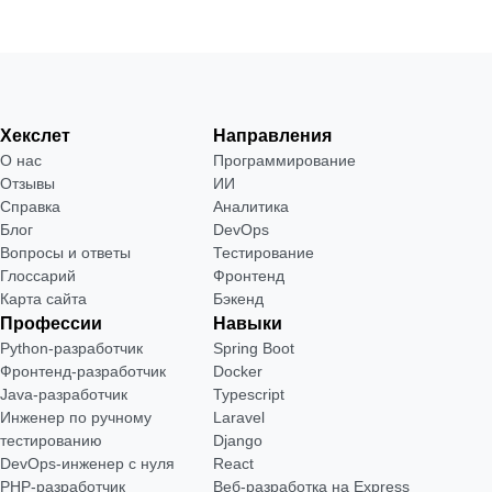
Хекслет
Направления
О нас
Программирование
Отзывы
ИИ
Справка
Аналитика
Блог
DevOps
Вопросы и ответы
Тестирование
Глоссарий
Фронтенд
Карта сайта
Бэкенд
Профессии
Навыки
Python-разработчик
Spring Boot
Фронтенд-разработчик
Docker
Java-разработчик
Typescript
Инженер по ручному
Laravel
тестированию
Django
DevOps-инженер с нуля
React
РНР-разработчик
Веб-разработка на Express