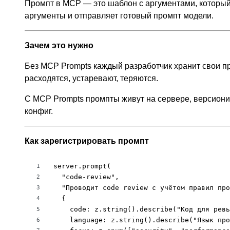
Промпт в MCP — это шаблон с аргументами, который 
аргументы и отправляет готовый промпт модели.
Зачем это нужно
Без MCP Prompts каждый разработчик хранит свои про
расходятся, устаревают, теряются.
С MCP Prompts промпты живут на сервере, версиони
конфиг.
Как зарегистрировать промпт
server.prompt(

1
  "code-review",

2
  "Проводит code review с учётом правил про
3
  {

4
    code: z.string().describe("Код для ревь
5
    language: z.string().describe("Язык про
6