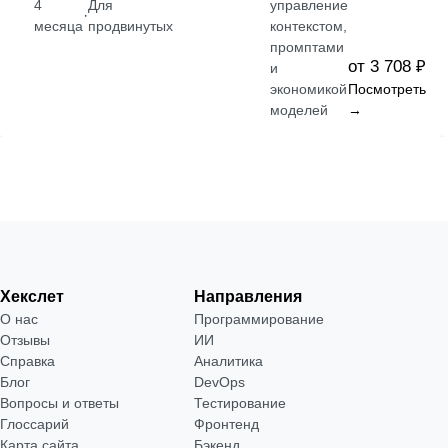
4
Для
управление
·
месяца
продвинутых
контекстом,
промптами
от 3 708 ₽
и
экономикой
Посмотреть
моделей
→
Хекслет
Направления
О нас
Программирование
Отзывы
ИИ
Справка
Аналитика
Блог
DevOps
Вопросы и ответы
Тестирование
Глоссарий
Фронтенд
Карта сайта
Бэкенд