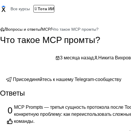
Все курсы
Тота ИИ
/
/
/
Вопросы и ответы
MCP
Что такое MCP промты?
Что такое MCP промты?
3 месяца назад
Никита Вихров
Присоединяйтесь к нашему Telegram-сообществу
Ответы
MCP Prompts — третья сущность протокола после Tool
0
конкретную проблему: как переиспользовать сложн
команды.