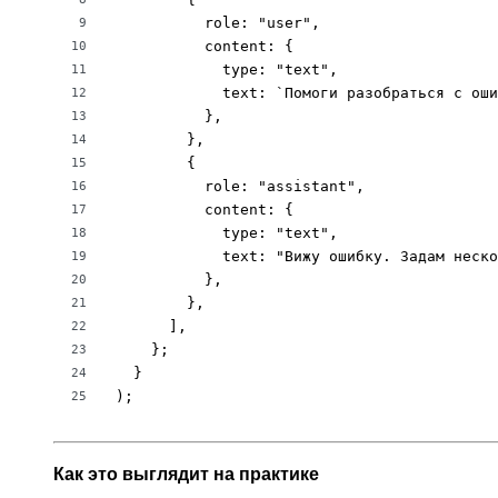
          role: "user",

9
          content: {

10
            type: "text",

11
            text: `Помоги разобраться с оши
12
          },

13
        },

14
        {

15
          role: "assistant",

16
          content: {

17
            type: "text",

18
            text: "Вижу ошибку. Задам неско
19
          },

20
        },

21
      ],

22
    };

23
  }

24
);
25
Как это выглядит на практике