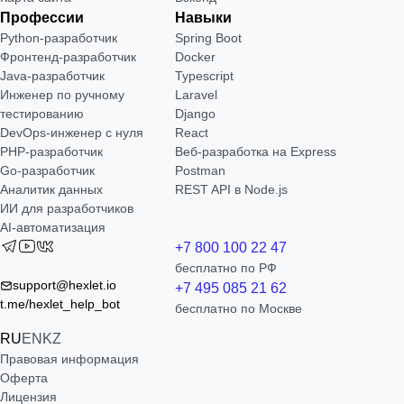
Профессии
Навыки
Python-разработчик
Spring Boot
Фронтенд-разработчик
Docker
Java-разработчик
Typescript
Инженер по ручному
Laravel
тестированию
Django
DevOps-инженер с нуля
React
РНР-разработчик
Веб-разработка на Express
Go-разработчик
Postman
Аналитик данных
REST API в Node.js
ИИ для разработчиков
AI-автоматизация
+7 800 100 22 47
бесплатно по РФ
support@hexlet.io
+7 495 085 21 62
t.me/hexlet_help_bot
бесплатно по Москве
RU
EN
KZ
Правовая информация
Оферта
Лицензия