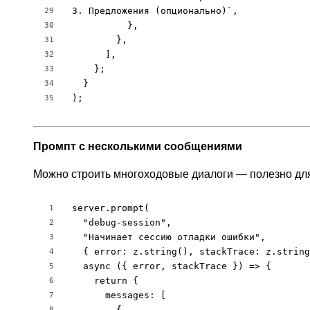
3. Предложения (опционально)`,

29
          },

30
        },

31
      ],

32
    };

33
  }

34
);
35
Промпт с несколькими сообщениями
Можно строить многоходовые диалоги — полезно для
server.prompt(

1
  "debug-session",

2
  "Начинает сессию отладки ошибки",

3
  { error: z.string(), stackTrace: z.string
4
  async ({ error, stackTrace }) => {

5
    return {

6
      messages: [

7
        {

8