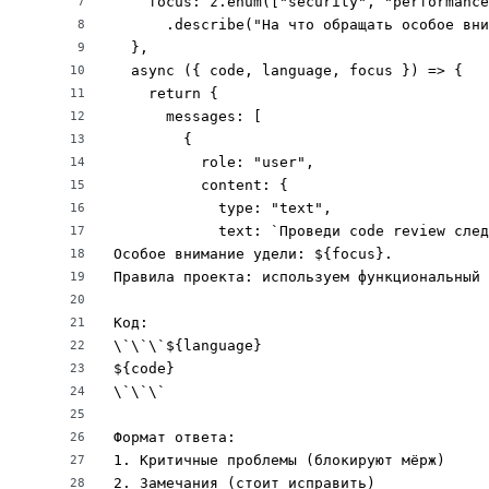
    focus: z.enum(["security", "performance
7
      .describe("На что обращать особое вни
8
  },

9
  async ({ code, language, focus }) => {

10
    return {

11
      messages: [

12
        {

13
          role: "user",

14
          content: {

15
            type: "text",

16
            text: `Проведи code review след
17
Особое внимание удели: ${focus}.

18
Правила проекта: используем функциональный 
19
20
Код:

21
\`\`\`${language}

22
${code}

23
\`\`\`

24
25
Формат ответа:

26
1. Критичные проблемы (блокируют мёрж)

27
2. Замечания (стоит исправить)

28