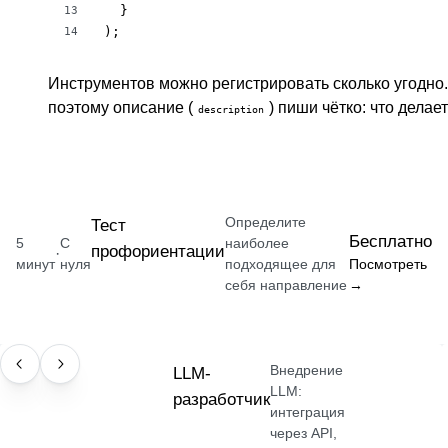
  }

13
);
14
Инструментов можно регистрировать сколько угодн
поэтому описание (
) пиши чётко: что делае
description
Определите
Тест
Бесплатно
5
С
наиболее
профориентации
·
минут
нуля
подходящее для
Посмотреть
себя направление
→
Внедрение
ПРОФЕССИЯ
LLM-
LLM:
разработчик
интеграция
через API,