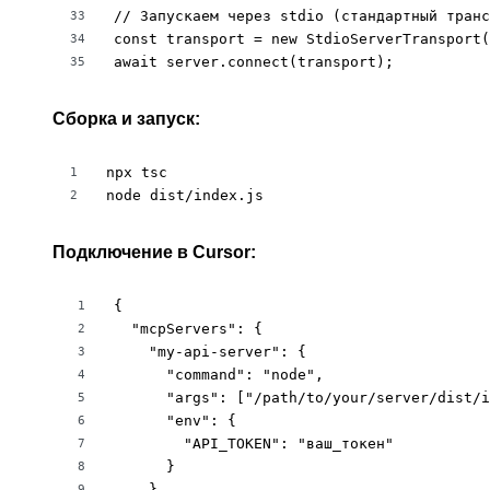
// Запускаем через stdio (стандартный транс
33
const transport = new StdioServerTransport(
34
await server.connect(transport);
35
Сборка и запуск:
npx tsc

1
node dist/index.js
2
Подключение в Cursor:
{

1
  "mcpServers": {

2
    "my-api-server": {

3
      "command": "node",

4
      "args": ["/path/to/your/server/dist/i
5
      "env": {

6
        "API_TOKEN": "ваш_токен"

7
      }

8
    }

9