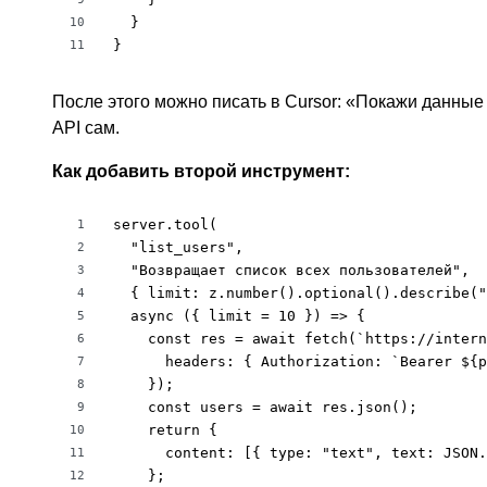
  }

10
}
11
После этого можно писать в Cursor: «Покажи данные 
API сам.
Как добавить второй инструмент:
server.tool(

1
  "list_users",

2
  "Возвращает список всех пользователей",

3
  { limit: z.number().optional().describe("
4
  async ({ limit = 10 }) => {

5
    const res = await fetch(`https://intern
6
      headers: { Authorization: `Bearer ${p
7
    });

8
    const users = await res.json();

9
    return {

10
      content: [{ type: "text", text: JSON.
11
    };

12