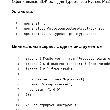
Официальные SDK есть для TypeScript и Python. Разб
Установка:
npm init -y

1
npm install @modelcontextprotocol/sdk zod

2
npm install -D typescript @types/node
3
Минимальный сервер с одним инструментом:
import { McpServer } from "@modelcontextpro
1
import { StdioServerTransport } from "@mode
2
import { z } from "zod";

3
4
const server = new McpServer({

5
  name: "my-api-server",

6
  version: "1.0.0",

7
});

8
9
// Регистрируем инструмент

10