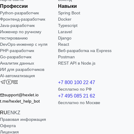
Профессии
Навыки
Python-разработчик
Spring Boot
Фронтенд-разработчик
Docker
Java-разработчик
Typescript
Инженер по ручному
Laravel
тестированию
Django
DevOps-инженер с нуля
React
РНР-разработчик
Веб-разработка на Express
Go-разработчик
Postman
Аналитик данных
REST API в Node.js
ИИ для разработчиков
AI-автоматизация
+7 800 100 22 47
бесплатно по РФ
support@hexlet.io
+7 495 085 21 62
t.me/hexlet_help_bot
бесплатно по Москве
RU
EN
KZ
Правовая информация
Оферта
Лицензия