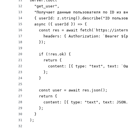
server.tool(

11
  "get_user",

12
  "Получает данные пользователя по ID из вн
13
  { userId: z.string().describe("ID пользов
14
  async ({ userId }) => {

15
    const res = await fetch(`https://intern
16
      headers: { Authorization: `Bearer ${p
17
    });

18
19
    if (!res.ok) {

20
      return {

21
        content: [{ type: "text", text: `Ош
22
      };

23
    }

24
25
    const user = await res.json();

26
    return {

27
      content: [{ type: "text", text: JSON.
28
    };

29
  }

30
);

31
32