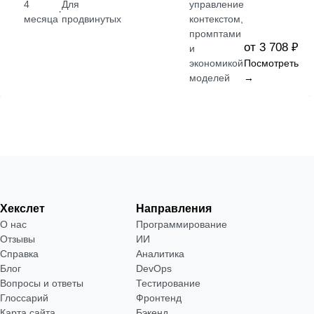
4
Для
управление
·
месяца
продвинутых
контекстом,
промптами
от 3 708 ₽
и
экономикой
Посмотреть
моделей
→
Хекслет
Направления
О нас
Программирование
Отзывы
ИИ
Справка
Аналитика
Блог
DevOps
Вопросы и ответы
Тестирование
Глоссарий
Фронтенд
Карта сайта
Бэкенд