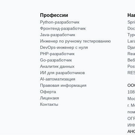
Профессии
На
Python-разработчик
Spr
Фронтенд-разработчик
Doc
Java-разработчик
Typ
Инженер по ручному тестированию
Lar
DevOps-инженер с нуля
Dja
РНР-разработчик
Rea
Go-разработчик
Веб
Аналитик данных
Pos
ИИ для разработчиков
RES
AI-автоматизация
Правовая информация
ООО
Оферта
108
Лицензия
Мос
Контакты
г. 
пом
ОГР
ИНН
АНО