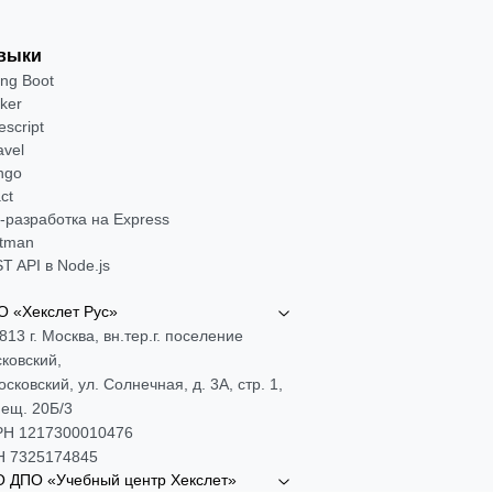
выки
ing Boot
ker
escript
avel
ngo
ct
-разработка на Express
tman
T API в Node.js
 «Хекслет Рус»
813 г. Москва, вн.тер.г. поселение
ковский,
Московский, ул. Солнечная, д. 3А, стр. 1,
ещ. 20Б/3
Н 1217300010476
 7325174845
 ДПО «Учебный центр Хекслет»