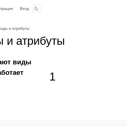
страция
Вход
тоды и атрибуты
ы и атрибуты
вают виды
аботает
1