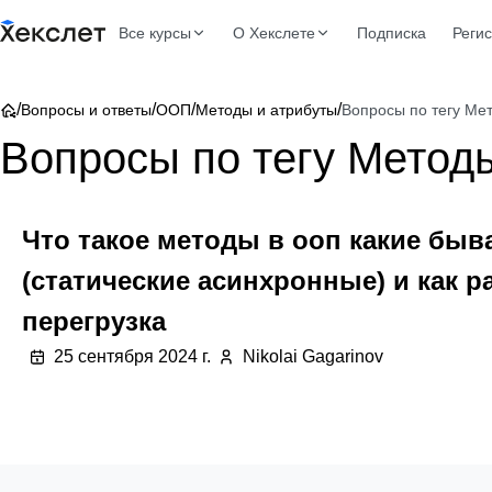
Все курсы
О Хекслете
Подписка
Реги
/
/
/
/
Вопросы и ответы
ООП
Методы и атрибуты
Вопросы по тегу Ме
Вопросы по тегу Метод
Что такое методы в ооп какие бы
(статические асинхронные) и как р
перегрузка
25 сентября 2024 г.
Nikolai Gagarinov