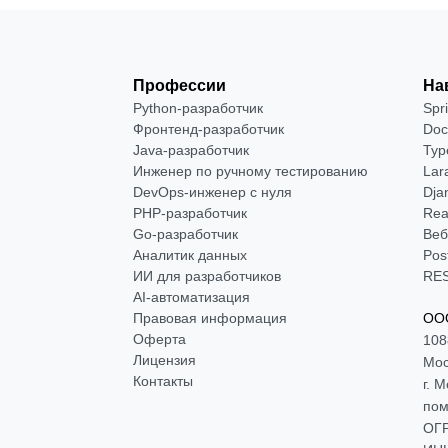
Профессии
На
Python-разработчик
Spr
Фронтенд-разработчик
Doc
Java-разработчик
Typ
Инженер по ручному тестированию
Lar
DevOps-инженер с нуля
Dja
РНР-разработчик
Rea
Go-разработчик
Веб
Аналитик данных
Pos
ИИ для разработчиков
RES
AI-автоматизация
Правовая информация
ООО
Оферта
108
Лицензия
Мос
Контакты
г. 
пом
ОГР