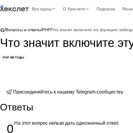
Все курсы
О Хекслете
Подписка
Реги
/
/
/
Вопросы и ответы
PHP
Что значит включите эту функцию setting
Что значит включите эту
PHP МЕТОДЫ
Присоединяйтесь к нашему Telegram-сообществу
Ответы
На этот вопрос нельзя дать однозначный ответ.
0