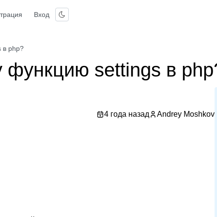
страция
Вход
s в php?
 функцию settings в php
4 года назад
Andrey Moshkov