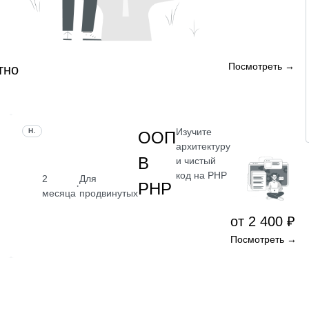
Посмотреть →
тно
Изучите
НАВЫК
ООП
архитектуру
В
и чистый
код на PHP
2
Для
PHP
·
месяца
продвинутых
от 2 400 ₽
Посмотреть →