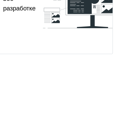
разработке
Навык
НАВЫК
СИКП
фундаментального
на
понимания
программ на PHP
1
Для
от 2 400
PHP
·
месяц
продвинутых
₽
Посмотрет
→