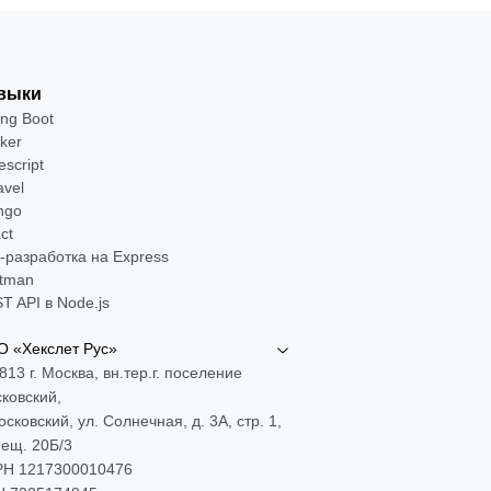
выки
ing Boot
ker
escript
avel
ngo
ct
-разработка на Express
tman
T API в Node.js
 «Хекслет Рус»
813 г. Москва, вн.тер.г. поселение
ковский,
Московский, ул. Солнечная, д. 3А, стр. 1,
ещ. 20Б/3
Н 1217300010476