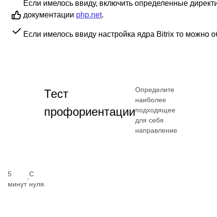
Если имелось ввиду, включить определенные директив
документации
php.net
.
Если имелось ввиду настройка ядра Bitrix то можно 
Определите
Тест
наиболее
профориентации
подходящее
для себя
направление
5
С
·
минут
нуля