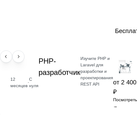
Беспла
Изучите PHP и
ПРОФЕССИЯ
РНР-
Laravel для
разработчик
разработки и
проектирования
12
С
от 2 400
·
REST API
месяцев
нуля
₽
Посмотреть
→