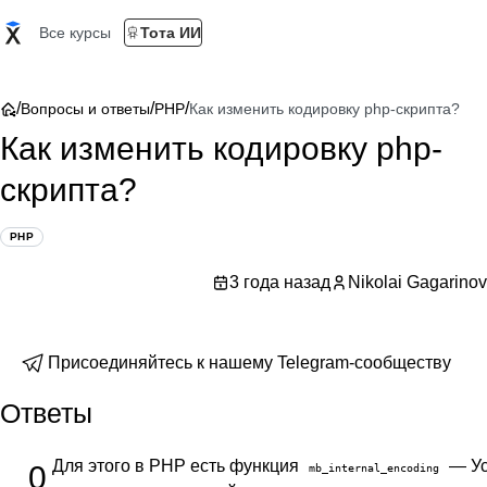
Все курсы
Тота ИИ
/
/
/
Вопросы и ответы
PHP
Как изменить кодировку php-скрипта?
Как изменить кодировку php-
скрипта?
PHP
3 года назад
Nikolai Gagarinov
Присоединяйтесь к нашему Telegram-сообществу
Ответы
Для этого в PHP есть функция
— Ус
0
mb_internal_encoding