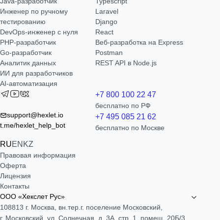
Java-разработчик
Typescript
Инженер по ручному
Laravel
тестированию
Django
DevOps-инженер с нуля
React
РНР-разработчик
Веб-разработка на Express
Go-разработчик
Postman
Аналитик данных
REST API в Node.js
ИИ для разработчиков
AI-автоматизация
+7 800 100 22 47
бесплатно по РФ
support@hexlet.io
+7 495 085 21 62
t.me/hexlet_help_bot
бесплатно по Москве
RU
EN
KZ
Правовая информация
Оферта
Лицензия
Контакты
ООО «Хекслет Рус»
108813 г. Москва, вн.тер.г. поселение Московский,
г. Московский, ул. Солнечная, д. 3А, стр. 1, помещ. 20Б/3