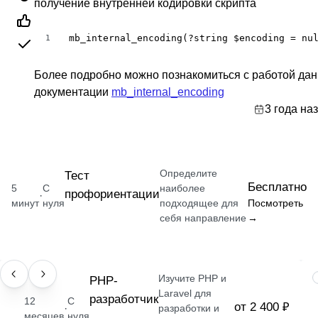
получение внутренней кодировки скрипта
mb_internal_encoding(?string $encoding = nu
1
Более подробно можно познакомиться с работой дан
документации
mb_internal_encoding
3 года на
Определите
Тест
Бесплатно
5
С
наиболее
профориентации
·
минут
нуля
подходящее для
Посмотреть
себя направление
→
Изучите PHP и
ПРОФЕССИЯ
РНР-
Laravel для
разработчик
12
С
от 2 400 ₽
·
разработки и
месяцев
нуля