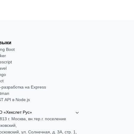
выки
ing Boot
ker
escript
avel
ngo
ct
-разработка на Express
tman
T API в Node.js
 «Хекслет Рус»
813 г. Москва, вн.тер.г. поселение
ковский,
Московский, ул. Солнечная, д. 3А, стр. 1,