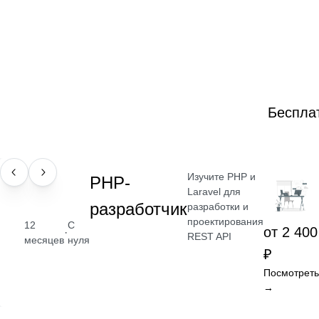
Беспла
Изучите PHP и
ПРОФЕССИЯ
РНР-
Laravel для
разработчик
разработки и
проектирования
12
С
от 2 400
·
REST API
месяцев
нуля
₽
Посмотреть
→