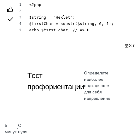
<?php

1
2
$string = "Hexlet";

3
$firstChar = substr($string, 0, 1);

4
echo $first_char; // => H
5
3 
Определите
Тест
наиболее
профориентации
подходящее
для себя
направление
5
С
·
минут
нуля