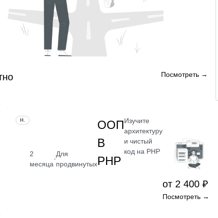
Посмотреть →
тно
Изучите
НАВЫК
ООП
архитектуру
В
и чистый
код на PHP
2
Для
PHP
·
месяца
продвинутых
от 2 400 ₽
Посмотреть →