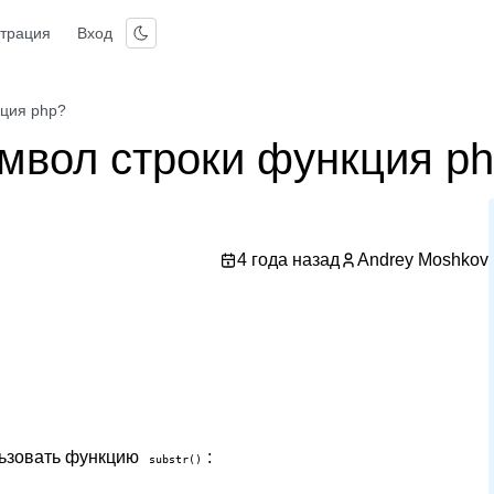
страция
Вход
кция php?
имвол строки функция p
4 года назад
Andrey Moshkov
льзовать функцию
:
substr()