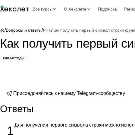
Все курсы
О Хекслете
Подписка
Реги
/
/
/
Вопросы и ответы
PHP
Как получить первый символ строки фун
Как получить первый с
PHP МЕТОДЫ
Присоединяйтесь к нашему Telegram-сообществу
Ответы
Для получения первого символа строки можно испо
1