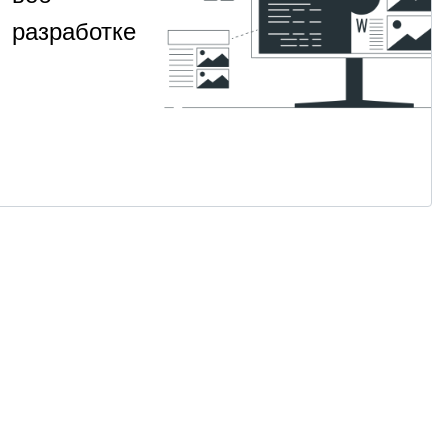
разработке
Навык
НАВЫК
СИКП
фундаментального
на
понимания
программ на PHP
1
Для
от 2 400
PHP
·
месяц
продвинутых
₽
Посмотрет
→