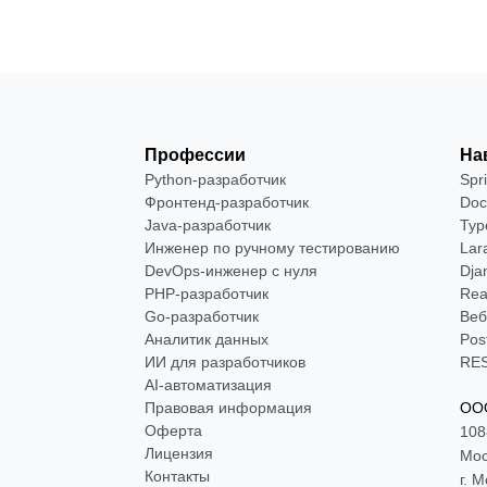
Профессии
На
Python-разработчик
Spr
Фронтенд-разработчик
Doc
Java-разработчик
Typ
Инженер по ручному тестированию
Lar
DevOps-инженер с нуля
Dja
РНР-разработчик
Rea
Go-разработчик
Веб
Аналитик данных
Pos
ИИ для разработчиков
RES
AI-автоматизация
Правовая информация
ООО
Оферта
108
Лицензия
Мос
Контакты
г. 