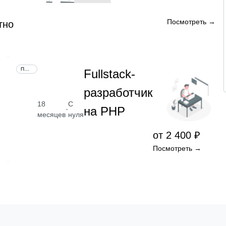
Посмотреть →
тно
ПРОФЕССИЯ
Fullstack-
разработчик
18
С
на PHP
·
месяцев
нуля
от 2 400 ₽
Посмотреть →