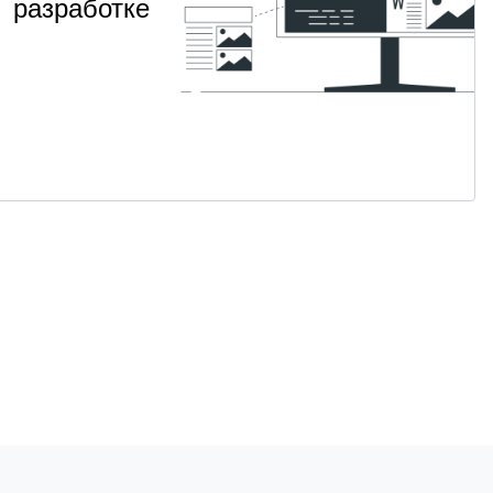
разработке
Изучите
НАВЫК
ООП
архитектуру
В
и чистый
код на PHP
2
Для
PHP
·
месяца
продвинутых
от 2 400 ₽
Посмотреть →