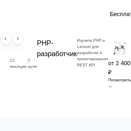
Беспла
Изучите PHP и
ПРОФЕССИЯ
РНР-
Laravel для
разработчик
разработки и
проектирования
12
С
от 2 400
·
REST API
месяцев
нуля
₽
Посмотреть
→