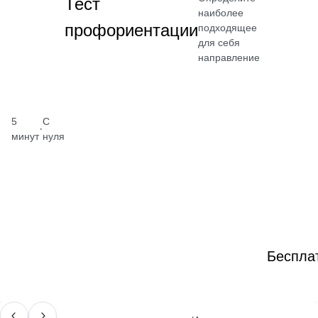
Тест
наиболее
профориентации
подходящее
для себя
направление
5
С
·
минут
нуля
Беспла