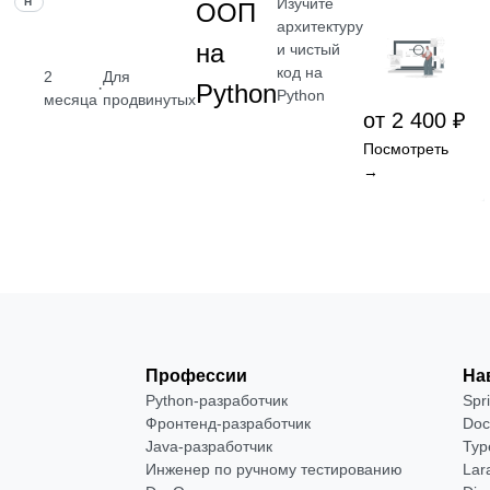
Изучите
НАВЫК
ООП
архитектуру
на
и чистый
код на
2
Для
·
Python
Python
месяца
продвинутых
от 2 400 ₽
Посмотреть
→
Профессии
На
Python-разработчик
Spr
Фронтенд-разработчик
Doc
Java-разработчик
Typ
Инженер по ручному тестированию
Lar