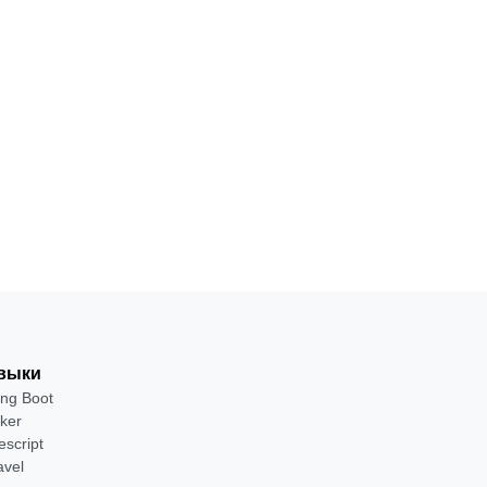
Изучите
НАВЫК
СИКП
Python на
на
глубоком
уровне для
1
Для
от 2 400
·
Python
решения
месяц
продвинутых
₽
сложных
задач
Посмотреть
→
выки
ing Boot
ker
escript
avel