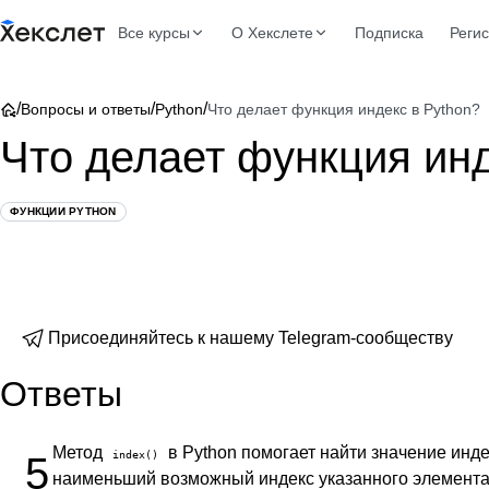
Все курсы
О Хекслете
Подписка
Реги
/
/
/
Вопросы и ответы
Python
Что делает функция индекс в Python?
Что делает функция инд
ФУНКЦИИ PYTHON
Присоединяйтесь к нашему Telegram-сообществу
Ответы
Метод
в Python помогает найти значение инд
index()
5
наименьший возможный индекс указанного элемента.