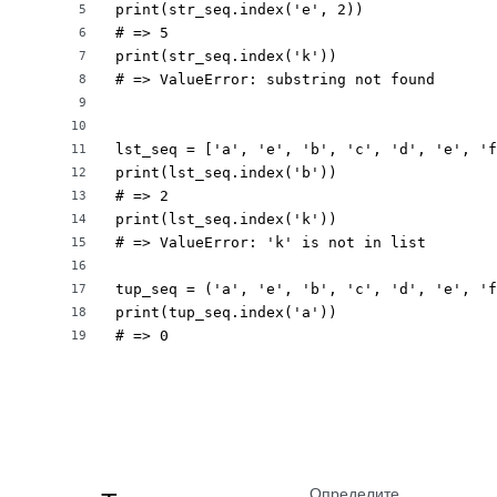
print(str_seq.index('e', 2))

5
# => 5 

6
print(str_seq.index('k'))

7
# => ValueError: substring not found

8
9
10
lst_seq = ['a', 'e', 'b', 'c', 'd', 'e', 'f
11
print(lst_seq.index('b'))

12
# => 2

13
print(lst_seq.index('k'))

14
# => ValueError: 'k' is not in list

15
16
tup_seq = ('a', 'e', 'b', 'c', 'd', 'e', 'f
17
print(tup_seq.index('a'))

18
# => 0
19
Определите