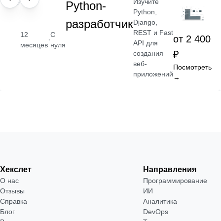
Изучите
ПРОФЕССИЯ
Python-
Python,
разработчик
Django,
REST и Fast
12
С
от 2 400
·
API для
месяцев
нуля
₽
создания
веб-
Посмотреть
приложений
→
Хекслет
Направления
О нас
Программирование
Отзывы
ИИ
Справка
Аналитика
Блог
DevOps