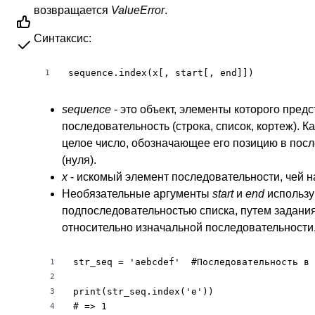
возвращается
ValueError
.
Синтаксис:
sequence.index(x[, start[, end]])
1
sequence
- это объект, элементы которого пре
последовательность (строка, список, кортеж). 
целое число, обозначающее его позицию в посл
(нуля).
x
- искомый элемент последовательности, чей 
Необязательные аргументы
start
и
end
использу
подпоследовательностью списка, путем задани
относительно изначальной последовательности,
str_seq = 'aebcdef'  #Последовательность в 
1
2
print(str_seq.index('e'))

3
# => 1

4