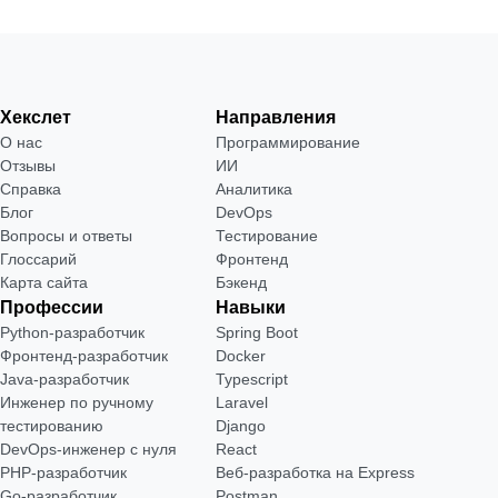
Хекслет
Направления
О нас
Программирование
Отзывы
ИИ
Справка
Аналитика
Блог
DevOps
Вопросы и ответы
Тестирование
Глоссарий
Фронтенд
Карта сайта
Бэкенд
Профессии
Навыки
Python-разработчик
Spring Boot
Фронтенд-разработчик
Docker
Java-разработчик
Typescript
Инженер по ручному
Laravel
тестированию
Django
DevOps-инженер с нуля
React
РНР-разработчик
Веб-разработка на Express
Go-разработчик
Postman