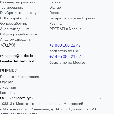
Инженер по ручному
Laravel
тестированию
Django
DevOps-инженер с нуля
React
РНР-разработчик
Веб-разработка на Express
Go-разработчик
Postman
Аналитик данных
REST API в Node.js
ИИ для разработчиков
AI-автоматизация
+7 800 100 22 47
бесплатно по РФ
support@hexlet.io
+7 495 085 21 62
t.me/hexlet_help_bot
бесплатно по Москве
RU
EN
KZ
Правовая информация
Оферта
Лицензия
Контакты
ООО «Хекслет Рус»
108813 г. Москва, вн.тер.г. поселение Московский,
г. Московский, ул. Солнечная, д. 3А, стр. 1, помещ. 20Б/3