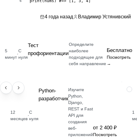
print(nums) #=> [1, 3, 4]
6
4 года назад
Владимир Устянивский
Определите
Тест
Бесплатно
5
С
наиболее
профориентации
·
минут
нуля
подходящее для
Посмотреть
себя направление
→
Изучите
ПРОФЕССИЯ
Python-
НАВ
Python,
разработчик
Django,
REST и Fast
12
С
1
·
API для
месяцев
нуля
м
создания
от 2 400 ₽
веб-
приложений
Посмотреть