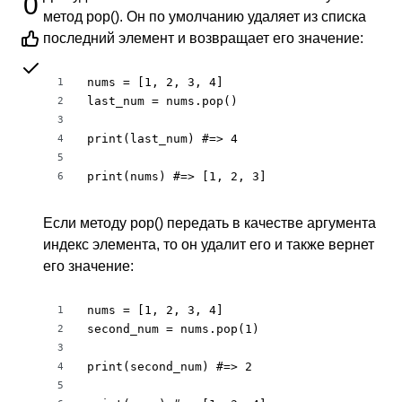
0
метод pop(). Он по умолчанию удаляет из списка
последний элемент и возвращает его значение:
nums = [1, 2, 3, 4]

1
last_num = nums.pop()

2
3
print(last_num) #=> 4

4
5
print(nums) #=> [1, 2, 3]
6
Если методу pop() передать в качестве аргумента
индекс элемента, то он удалит его и также вернет
его значение:
nums = [1, 2, 3, 4]

1
second_num = nums.pop(1)

2
3
print(second_num) #=> 2

4
5