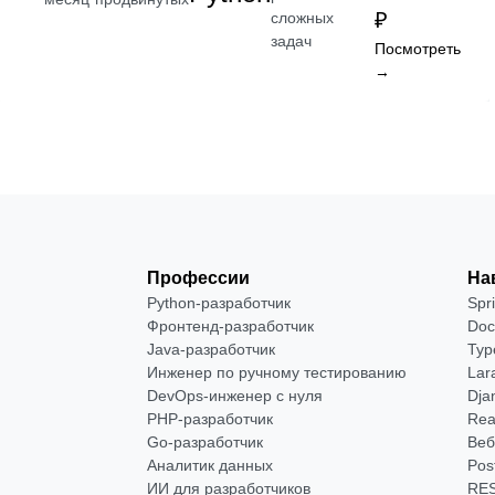
₽
сложных
задач
Посмотреть
→
Профессии
На
Python-разработчик
Spr
Фронтенд-разработчик
Doc
Java-разработчик
Typ
Инженер по ручному тестированию
Lar
DevOps-инженер с нуля
Dja
РНР-разработчик
Rea
Go-разработчик
Веб
Аналитик данных
Pos
ИИ для разработчиков
RES