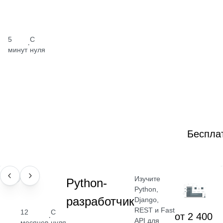
5
С
·
минут
нуля
Беспла
Изучите
ПРОФЕССИЯ
Python-
Python,
разработчик
Django,
REST и Fast
12
С
от 2 400
·
API для
месяцев
нуля