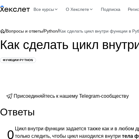
Все курсы
О Хекслете
Подписка
Реги
/
/
/
Вопросы и ответы
Python
Как сделать цикл внутри функции в Py
Как сделать цикл внутр
ФУНКЦИИ PYTHON
Присоединяйтесь к нашему Telegram-сообществу
Ответы
Цикл внутри функции задается также как и в любом 
0
только следить, чтобы цикл находился внутри
тела 