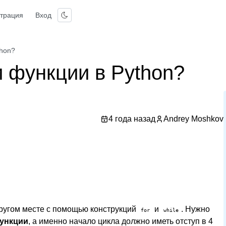
страция
Вход
thon?
и функции в Python?
4 года назад
Andrey Moshkov
другом месте с помощью конструкций
и
. Нужно
for
while
функции
, а именно начало цикла должно иметь отступ в 4