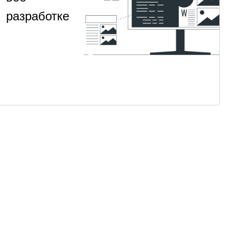
разработке
Навык
НАВЫК
Веб-
создания
разработка
веб-
приложений
1
С
·
на Python
на Flask
месяц
нуля