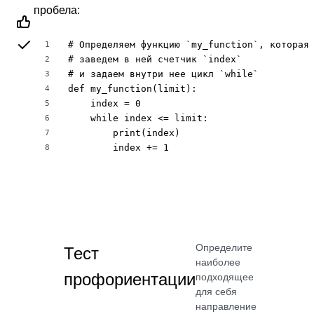
пробела:
# Определяем функцию `my_function`, которая 
1
# заведем в ней счетчик `index`

2
# и задаем внутри нее цикл `while`

3
def my_function(limit):

4
    index = 0

5
    while index <= limit:

6
        print(index)

7
        index += 1
8
Определите
Тест
наиболее
профориентации
подходящее
для себя
направление