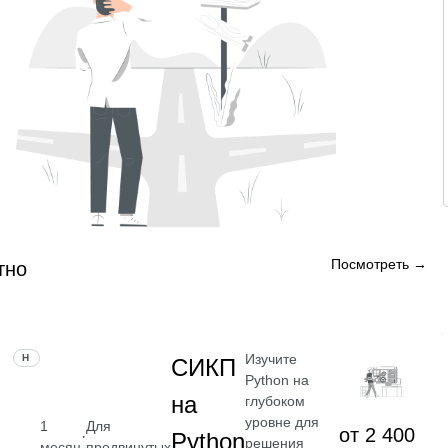
Посмотреть →
тно
Изучите
НАВЫК
СИКП
Python на
на
глубоком
уровне для
1
Для
от 2 400
·
Python
решения
месяц
продвинутых