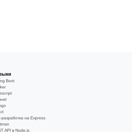
от 2 400 ₽
Посмотреть →
выки
ing Boot
ker
escript
avel
ngo
ct
-разработка на Express
tman
T API в Node.js