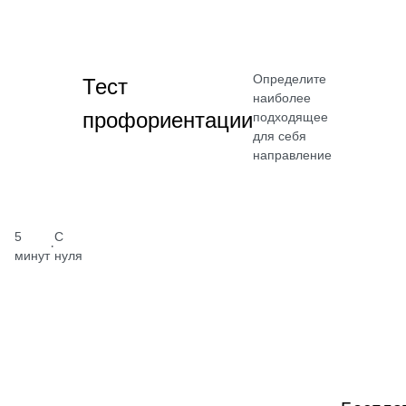
Определите
Тест
наиболее
профориентации
подходящее
для себя
направление
5
С
·
минут
нуля