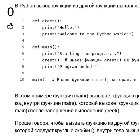
В Python вызов функции из другой функции выполня
0
def greet():

1
    print("Hello,")

2
    print("Welcome to the Python world!")

3
4
def main():

5
    print("Starting the program...")

6
    greet()  # Вызов функции greet() из фун
7
    print("Program ended.")

8
9
main()  # Вызов функции main(), которая, в 
10
В этом примере функция main() вызывает функцию gr
код внутри функции main(), который вызовет функцию
main() после завершения выполнения greet().
Проще говоря, чтобы вызвать функцию из другой фун
которой следуют круглые скобки (), внутри тела вы