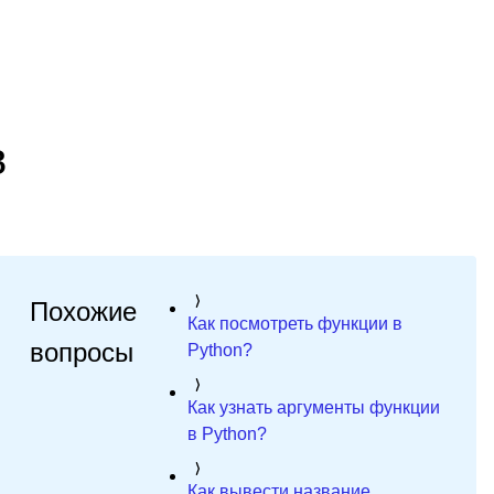
в
Похожие
Как посмотреть функции в
вопросы
Python?
Как узнать аргументы функции
в Python?
Как вывести название