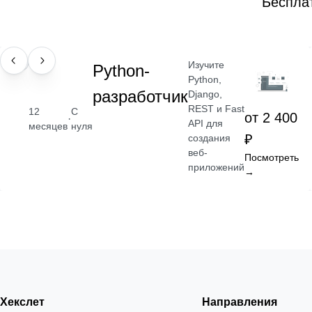
Беспла
Изучите
ПРОФЕССИЯ
Python-
Python,
разработчик
Django,
REST и Fast
12
С
от 2 400
·
API для
месяцев
нуля
₽
создания
веб-
Посмотреть
приложений
→
Хекслет
Направления