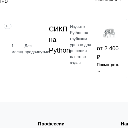
тно
Изучите
НАВЫК
СИКП
Python на
на
глубоком
уровне для
1
Для
от 2 400
·
Python
решения
месяц
продвинутых
₽
сложных
задач
Посмотреть
→
Профессии
На