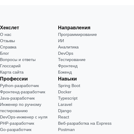
Хекслет
Направления
О нас
Программирование
Отзывы
ИИ
Справка
Аналитика
Блог
DevOps
Вопросы и ответы
Тестирование
Глоссарий
Фронтенд
Карта сайта
Бэкенд
Профессии
Навыки
Python-разработчик
Spring Boot
Фронтенд-разработчик
Docker
Java-разработчик
Typescript
Инженер по ручному
Laravel
тестированию
Django
DevOps-инженер с нуля
React
РНР-разработчик
Веб-разработка на Express
Go-разработчик
Postman