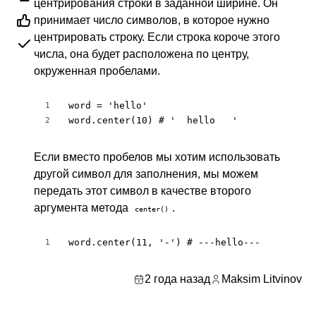
центрирования строки в заданной ширине. Он
принимает число символов, в которое нужно
центрировать строку. Если строка короче этого
числа, она будет расположена по центру,
окруженная пробелами.
word = 'hello'

1
word.center(10) # '  hello   '
2
Если вместо пробелов мы хотим использовать
другой символ для заполнения, мы можем
передать этот символ в качестве второго
аргумента метода
.
center()
word.center(11, '-') # ---hello---
1
2 года назад
Maksim Litvinov