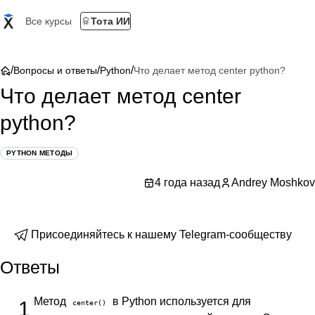
Все курсы
Тота ИИ
/
/
/
Вопросы и ответы
Python
Что делает метод center python?
Что делает метод center
python?
PYTHON МЕТОДЫ
4 года назад
Andrey Moshkov
Присоединяйтесь к нашему Telegram-сообществу
Ответы
Метод
в Python используется для
1
center()