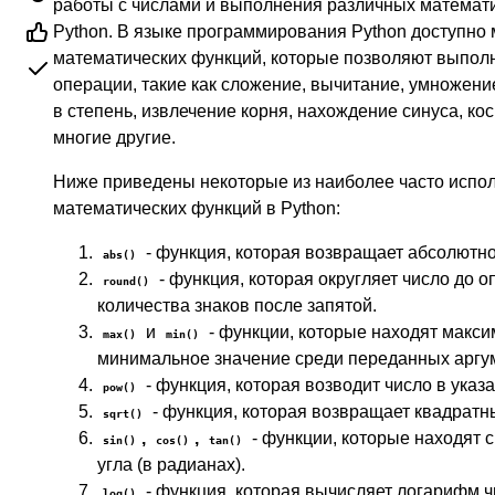
работы с числами и выполнения различных математ
Python. В языке программирования Python доступно
математических функций, которые позволяют выпол
операции, такие как сложение, вычитание, умножени
в степень, извлечение корня, нахождение синуса, кос
многие другие.
Ниже приведены некоторые из наиболее часто испо
математических функций в Python:
- функция, которая возвращает абсолютно
abs()
- функция, которая округляет число до 
round()
количества знаков после запятой.
и
- функции, которые находят макси
max()
min()
минимальное значение среди переданных аргу
- функция, которая возводит число в указ
pow()
- функция, которая возвращает квадратн
sqrt()
,
,
- функции, которые находят с
sin()
cos()
tan()
угла (в радианах).
- функция, которая вычисляет логарифм ч
log()