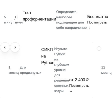
Определите
Тест
Бесплатно
5
С
наиболее
профориентации
·
минут
нуля
подходящее для
Посмотреть
себя направление
→
Изучите
НАВЫК
СИКП
ПРОФЕС
Python
на
на
Python
глубоком
1
Для
12
·
уровне
месяц
продвинутых
месяц
для
от 2 400 ₽
решения
сложных
Посмотреть
задач
→