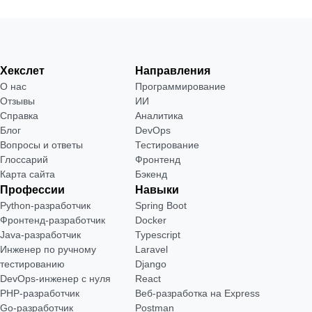
Хекслет
Направления
О нас
Программирование
Отзывы
ИИ
Справка
Аналитика
Блог
DevOps
Вопросы и ответы
Тестирование
Глоссарий
Фронтенд
Карта сайта
Бэкенд
Профессии
Навыки
Python-разработчик
Spring Boot
Фронтенд-разработчик
Docker
Java-разработчик
Typescript
Инженер по ручному
Laravel
тестированию
Django
DevOps-инженер с нуля
React
РНР-разработчик
Веб-разработка на Express
Go-разработчик
Postman