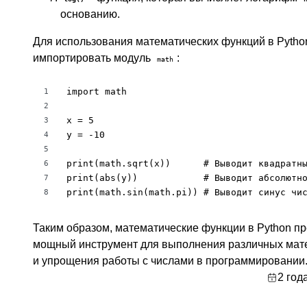
основанию.
Для использования математических функций в Pytho
импортировать модуль
:
math
import math

1
2
x = 5

3
y = -10

4
5
print(math.sqrt(x))      # Выводит квадратны
6
print(abs(y))            # Выводит абсолютно
7
print(math.sin(math.pi)) # Выводит синус чи
8
Таким образом, математические функции в Python п
мощный инструмент для выполнения различных мат
и упрощения работы с числами в программировании
2 год