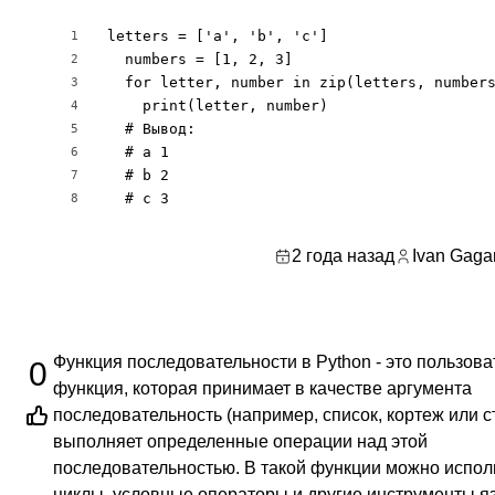
letters = ['a', 'b', 'c']

1
  numbers = [1, 2, 3]

2
  for letter, number in zip(letters, numbers
3
    print(letter, number)

4
  # Вывод:

5
  # a 1

6
  # b 2

7
  # c 3
8
2 года назад
Ivan Gaga
Функция последовательности в Python - это пользова
0
функция, которая принимает в качестве аргумента
последовательность (например, список, кортеж или с
выполняет определенные операции над этой
последовательностью. В такой функции можно испол
циклы, условные операторы и другие инструменты я