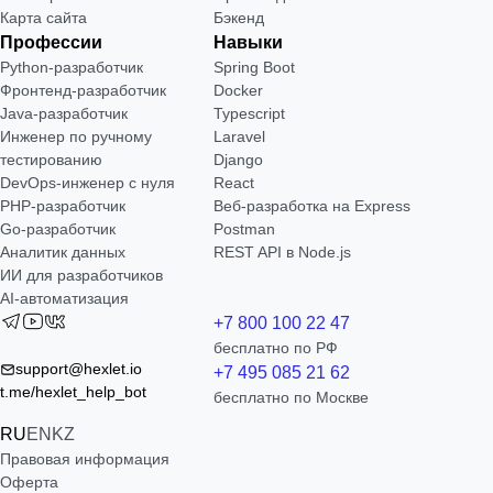
Карта сайта
Бэкенд
Профессии
Навыки
Python-разработчик
Spring Boot
Фронтенд-разработчик
Docker
Java-разработчик
Typescript
Инженер по ручному
Laravel
тестированию
Django
DevOps-инженер с нуля
React
РНР-разработчик
Веб-разработка на Express
Go-разработчик
Postman
Аналитик данных
REST API в Node.js
ИИ для разработчиков
AI-автоматизация
+7 800 100 22 47
бесплатно по РФ
support@hexlet.io
+7 495 085 21 62
t.me/hexlet_help_bot
бесплатно по Москве
RU
EN
KZ
Правовая информация
Оферта