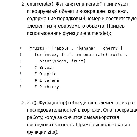
enumerate(): Функция enumerate() принимает
итерируемый объект и возвращает кортежи,
содержащие порядковый номер и соответству
элемент из итерируемого объекта. Пример
использования функции enumerate():
fruits = ['apple', 'banana', 'cherry']

1
  for index, fruit in enumerate(fruits):

2
    print(index, fruit)

3
  # Вывод:

4
  # 0 apple

5
  # 1 banana

6
  # 2 cherry
7
zip(): Функция zip() объединяет элементы из ра
последовательностей в кортежи. Она прекраща
работу, когда закончится самая короткая
последовательность. Пример использования
функции zip():