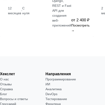
Django,
REST и Fast
12
С
2
·
API для
месяцев
нуля
м
создания
от 2 400 ₽
веб-
приложений
Посмотреть
→
Хекслет
Направления
О нас
Программирование
Отзывы
ИИ
Справка
Аналитика
Блог
DevOps
Вопросы и ответы
Тестирование
Глоссарий
Фронтенд