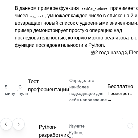
В данном примере функция
принимает 
double_numbers
чисел
, умножает каждое число в списке на 2 и
my_list
возвращает новый список с удвоенными значениями.
пример демонстрирует простую операцию над
последовательностью, которую можно реализовать 
функции последовательности в Python.
2 года назад
Ele
Определите
Тест
Бесплатно
5
С
наиболее
профориентации
·
минут
нуля
подходящее для
Посмотреть
себя направление
→
Изучите
ПРОФЕССИЯ
Python-
НАВ
Python,
разработчик