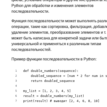
Python для обработки и изменения элементов
последовательности.
Функция последовательности может выполнять разл
операции, такие как сортировка, фильтрация, добавл
удаление элементов, преобразование элементов и т. 
может быть написана для конкретной задачи или быт
универсальной и применяться к различным типам
последовательностей.
Пример функции последовательности в Python:
def double_numbers(sequence):

1
    doubled_sequence = [num * 2 for num in s
2
    return doubled_sequence

3
4
my_list = [1, 2, 3, 4, 5]

5
result = double_numbers(my_list)

6
print(result) # выводит [2, 4, 6, 8, 10]
7