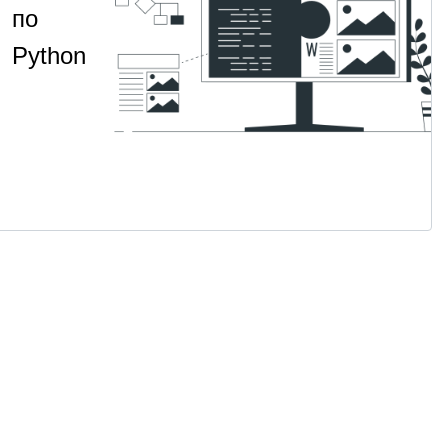
по
Python