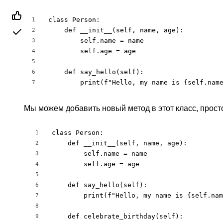
class Person:

1
    def __init__(self, name, age):

2
        self.name = name

3
        self.age = age

4
5
    def say_hello(self):

6
        print(f"Hello, my name is {self.nam
7
Мы можем добавить новый метод в этот класс, прост
class Person:

1
    def __init__(self, name, age):

2
        self.name = name

3
        self.age = age

4
5
    def say_hello(self):

6
        print(f"Hello, my name is {self.nam
7
8
    def celebrate_birthday(self):

9