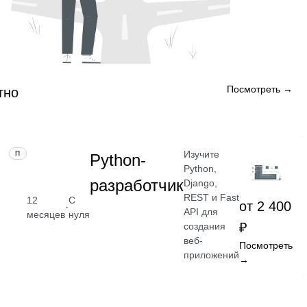
Посмотреть →
тно
Изучите
ПРОФЕССИЯ
Python-
Python,
разработчик
Django,
REST и Fast
12
С
от 2 400
·
API для
месяцев
нуля
₽
создания
веб-
Посмотреть
приложений
→