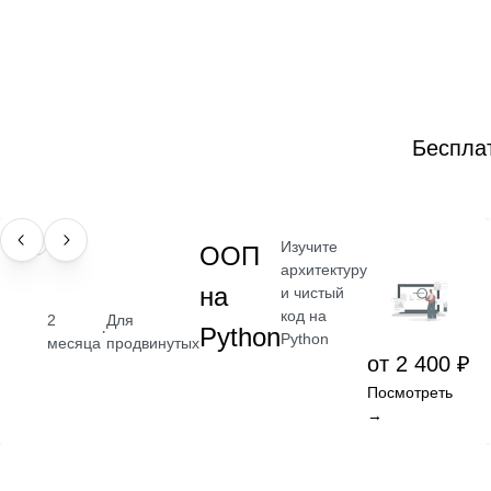
Беспла
Изучите
НАВЫК
ООП
архитектуру
на
и чистый
код на
2
Для
·
Python
Python
месяца
продвинутых
от 2 400 ₽
Посмотреть
→