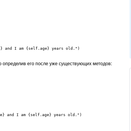
e} and I am {self.age} years old.")
о определив его после уже существующих методов:
e} and I am {self.age} years old.")
