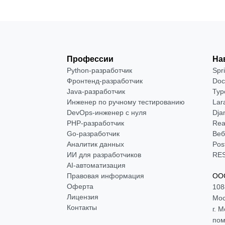
Профессии
На
Python-разработчик
Spr
Фронтенд-разработчик
Doc
Java-разработчик
Typ
Инженер по ручному тестированию
Lar
DevOps-инженер с нуля
Dja
РНР-разработчик
Rea
Go-разработчик
Веб
Аналитик данных
Pos
ИИ для разработчиков
RES
AI-автоматизация
Правовая информация
ООО
Оферта
108
Лицензия
Мос
Контакты
г. 
пом