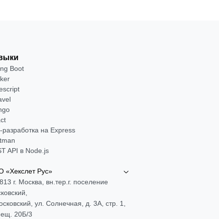
выки
ing Boot
ker
escript
avel
ngo
ct
-разработка на Express
tman
T API в Node.js
 «Хекслет Рус»
813 г. Москва, вн.тер.г. поселение
ковский,
Московский, ул. Солнечная, д. 3А, стр. 1,
ещ. 20Б/3