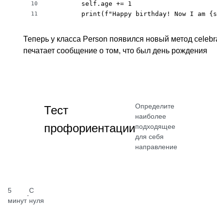
        self.age += 1

10
        print(f"Happy birthday! Now I am {s
11
Теперь у класса Person появился новый метод celebra
печатает сообщение о том, что был день рождения
Определите
Тест
наиболее
профориентации
подходящее
для себя
направление
5
С
·
минут
нуля